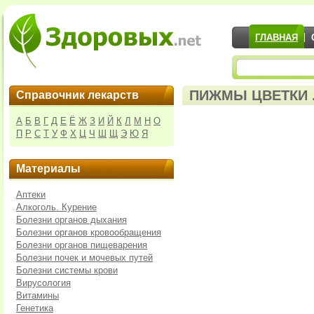
ГЛАВНАЯ
ПИЖМЫ ЦВЕТКИ .
Справочник лекарств
А
Б
В
Г
Д
Е
Ё
Ж
З
И
Й
К
Л
М
Н
О
П
Р
С
Т
У
Ф
Х
Ц
Ч
Ш
Щ
Э
Ю
Я
Материалы
Аптеки
Алкоголь. Курение
Болезни органов дыхания
Болезни органов кровообращения
Болезни органов пищеварения
Болезни почек и мочевых путей
Болезни системы крови
Вирусология
Витамины
Генетика