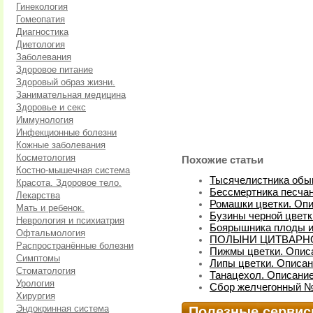
Гинекология
Гомеопатия
Диагностика
Диетология
Заболевания
Здоровое питание
Здоровый образ жизни.
Занимательная медицина
Здоровье и секс
Иммунология
Инфекционные болезни
Кожные заболевания
Косметология
Похожие статьи
Костно-мышечная система
Тысячелистника обык
Красота. Здоровое тело.
Бессмертника песчан
Лекарства
Ромашки цветки. Опи
Мать и ребенок.
Бузины черной цветк
Неврология и психиатрия
Боярышника плоды и 
Офтальмология
ПОЛЫНИ ЦИТВАРНОЙ
Распространённые болезни
Пижмы цветки. Опис
Симптомы
Липы цветки. Описан
Стоматология
Танацехол. Описание
Урология
Сбор желчегонный № 
Хирургия
Эндокринная система
Полезные серви