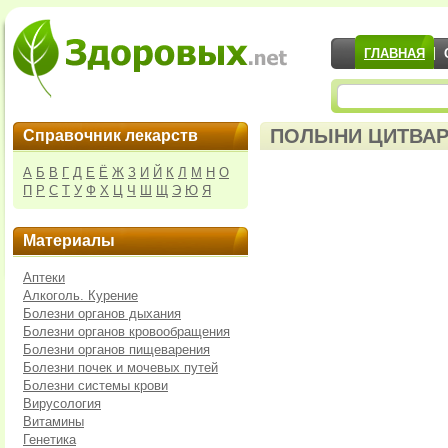
ГЛАВНАЯ
ПОЛЫНИ ЦИТВАРН
Справочник лекарств
А
Б
В
Г
Д
Е
Ё
Ж
З
И
Й
К
Л
М
Н
О
П
Р
С
Т
У
Ф
Х
Ц
Ч
Ш
Щ
Э
Ю
Я
Материалы
Аптеки
Алкоголь. Курение
Болезни органов дыхания
Болезни органов кровообращения
Болезни органов пищеварения
Болезни почек и мочевых путей
Болезни системы крови
Вирусология
Витамины
Генетика