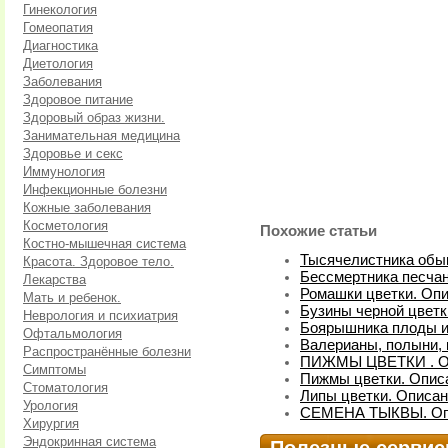
Гинекология
Гомеопатия
Диагностика
Диетология
Заболевания
Здоровое питание
Здоровый образ жизни.
Занимательная медицина
Здоровье и секс
Иммунология
Инфекционные болезни
Кожные заболевания
Косметология
Похожие статьи
Костно-мышечная система
Тысячелистника обык
Красота. Здоровое тело.
Бессмертника песчан
Лекарства
Ромашки цветки. Опи
Мать и ребенок.
Бузины черной цветк
Неврология и психиатрия
Боярышника плоды и 
Офтальмология
Валерианы, полыни, 
Распространённые болезни
ПИЖМЫ ЦВЕТКИ . О
Симптомы
Пижмы цветки. Опис
Стоматология
Липы цветки. Описан
Урология
СЕМЕНА ТЫКВЫ. Оп
Хирургия
Эндокринная система