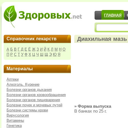
ГЛАВНАЯ
Диахильная мазь 
Справочник лекарств
А
Б
В
Г
Д
Е
Ё
Ж
З
И
Й
К
Л
М
Н
О
П
Р
С
Т
У
Ф
Х
Ц
Ч
Ш
Щ
Э
Ю
Я
Материалы
Аптеки
Алкоголь. Курение
Болезни органов дыхания
Болезни органов кровообращения
Болезни органов пищеварения
Болезни почек и мочевых путей
» Форма выпуска
Болезни системы крови
В банках по 25 г.
Вирусология
Витамины
Генетика