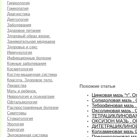
Гинекология
Гомеопатия
Диагностика
Диетология
Заболевания
Здоровое питание
Здоровый образ жизни.
Занимательная медицина
Здоровье и секс
Иммунология
Инфекционные болезни
Кожные заболевания
Косметология
Костно-мышечная система
Красота. Здоровое тело.
Лекарства
Похожие статьи
Мать и ребенок.
Цинковая мазь “т”. О
Неврология и психиатрия
Солидоловая мазь . 
Офтальмология
Теброфеновая мазь .
Распространённые болезни
Оксолиновая мазь . 
Симптомы
ТЕТРАЦИКЛИНОВАЯ
Стоматология
ОКСИЗОН МАЗЬ . 
Урология
ДИТЕТРАЦИКЛИНОВ
Хирургия
Колхаминовая мазь 0
Эндокринная система
Преднизолоновая маз