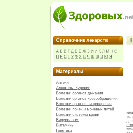
Справочник лекарств
К
А
Б
В
Г
Д
Е
Ё
Ж
З
И
Й
К
Л
М
Н
О
П
Р
С
Т
У
Ф
Х
Ц
Ч
Ш
Щ
Э
Ю
Я
Материалы
Аптеки
Алкоголь. Курение
Болезни органов дыхания
Болезни органов кровообращения
Болезни органов пищеварения
Болезни почек и мочевых путей
кро
Болезни системы крови
тел
Вирусология
дне
Витамины
сто
тка
Генетика