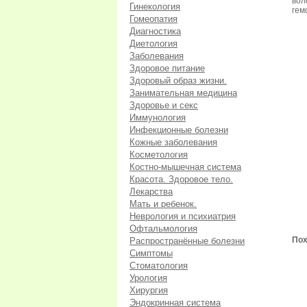
вол
Гинекология
гем
Гомеопатия
Диагностика
Диетология
Заболевания
Здоровое питание
Здоровый образ жизни.
Занимательная медицина
Здоровье и секс
Иммунология
Инфекционные болезни
Кожные заболевания
Косметология
Костно-мышечная система
Красота. Здоровое тело.
Лекарства
Мать и ребенок.
Неврология и психиатрия
Офтальмология
Пох
Распространённые болезни
Симптомы
Стоматология
Урология
Хирургия
Эндокринная система