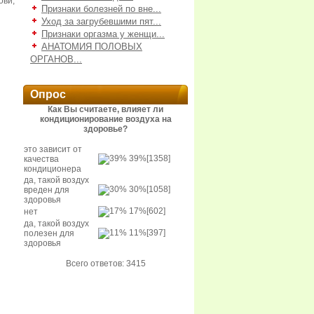
ови,
Признаки болезней по вне...
Уход за загрубевшими пят...
Признаки оргазма у женщи...
АНАТОМИЯ ПОЛОВЫХ
ОРГАНОВ...
Опрос
Как Вы считаете, влияет ли
кондиционирование воздуха на
здоровье?
это зависит от
39%
[1358]
качества
кондиционера
да, такой воздух
30%
[1058]
вреден для
здоровья
17%
[602]
нет
да, такой воздух
11%
[397]
полезен для
здоровья
Всего ответов: 3415