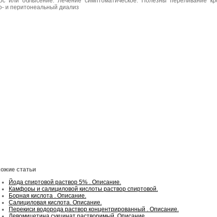
ос или облысение. Лечение симптоматическое. Полезны переливание кр
о- и перитонеальный диализ
ожие статьи
Йода спиртовой раствор 5% . Описание.
Камфоры и салициловой кислоты раствор спиртовой.
Борная кислота . Описание.
Салициловая кислота. Описание.
Перекиси водорода раствор концентрированный . Описание.
Левомицетина сукцинат растворимый. Описание.