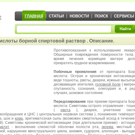
ГЛАВНАЯ
СТАТЬИ
НОВОСТИ
ПОИСК
СЕРВИСЫ
Найти
ислоты борной спиртовой раствор . Описание.
Противопоказания к использованию лекар
Обширные повреждения поверхности тела.
время лечения кормящие матери дол
прекратить грудное вскармливание.
Побочные проявления
от препарата Бор
кислота: Острая и хроническая интоксикац
виде тошноты, рвоты, диареи, кожные высыпа
десквамация эпителия,
головной боли
( мигрен
спутанность сознания, олигоурия и, в ре
случаях, шоковое состояние.
Передозирование
при приеме препарата Бо
кислота: Симптомы острого отравления - тош
(
рвота
), диарея, угнетение сист
вообращения и ЦНС ( центральная нервная система ), понижение темпера
а, шок и
кома
, эритематозная сыпь (возможен смертельный исход в течение
й). Симптомы хронической интоксикации (при длительном приеме) - истоще
матит
- воспаление слизистой оболочки полости рта,
экзема
, местный 
ней, нарушение менструального цикла, анемия, судороги, алопеция - выпад