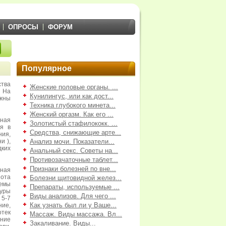
ОПРОСЫ
ФОРУМ
Популярное
ства
Женские половые органы. ...
 На
Кунилингус, или как дост...
жны
Техника глубокого минета...
Женский оргазм. Как его ...
ная
Золотистый стафилококк. ...
ия в
Средства, снижающие арте...
ния,
и ),
Анализ мочи. Показатели...
дких
Анальный секс. Советы на...
Противозачаточные таблет...
Признаки болезней по вне...
рная
нота
Болезни щитовидной желез...
емы
Препараты, используемые ...
туры
Виды анализов. Для чего ...
 5-7
Как узнать был ли у Ваше...
ние,
отек
Массаж. Виды массажа. Вл...
ение
Закаливание. Виды...