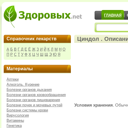
ГЛАВНАЯ
Циндол . Описани
Справочник лекарств
А
Б
В
Г
Д
Е
Ё
Ж
З
И
Й
К
Л
М
Н
О
П
Р
С
Т
У
Ф
Х
Ц
Ч
Ш
Щ
Э
Ю
Я
Материалы
Аптеки
Алкоголь. Курение
Болезни органов дыхания
Болезни органов кровообращения
Болезни органов пищеварения
Болезни почек и мочевых путей
Условия хранения
. Обыч
Болезни системы крови
Вирусология
Витамины
Генетика