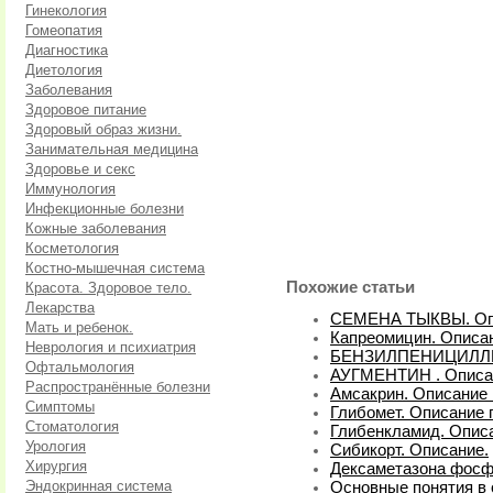
Гинекология
Гомеопатия
Диагностика
Диетология
Заболевания
Здоровое питание
Здоровый образ жизни.
Занимательная медицина
Здоровье и секс
Иммунология
Инфекционные болезни
Кожные заболевания
Косметология
Костно-мышечная система
Похожие статьи
Красота. Здоровое тело.
Лекарства
СЕМЕНА ТЫКВЫ. Оп
Мать и ребенок.
Капреомицин. Описан
Неврология и психиатрия
БЕНЗИЛПЕНИЦИЛЛИН
Офтальмология
АУГМЕНТИН . Описа
Распространённые болезни
Амсакрин. Описание 
Симптомы
Глибомет. Описание 
Стоматология
Глибенкламид. Описа
Урология
Сибикорт. Описание.
Хирургия
Дексаметазона фосфа
Эндокринная система
Основные понятия в 