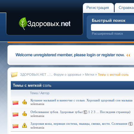
Регистрация
Справка
Быстрый поиск
Расширенный поиск
ЗДОРОВЫХ.НЕТ ..::.. Форум о здоровье
>
Метки
»
Темы с меткой
соль
Темы с меткой
соль
Тема / Автор
Купание малышей в ванночке с солью. Хороший здоровый сон малыша
solemania
Отбеливание зубов. Здоровые зубы
(
1
2
3
...
Последняя страница
)
solemania
Здоровая кожа, нервная система, мышцы, связки, кости. Солемания
(
solemania