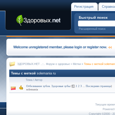
Регистрация
Справка
Быстрый поиск
Расширенный поиск
ЗДОРОВЫХ.НЕТ ..::.. Форум о здоровье
>
Метки
»
Темы с меткой
solemani
Темы с меткой
solemania ru
Тема / Автор
Отбеливание зубов. Здоровые зубы
(
1
2
3
...
Последняя страница
)
solemania
Текущее врем
Powered b
Copyright ©2000 - 20