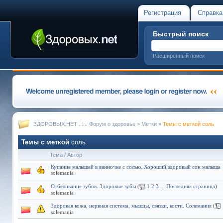
Регистрация
Справка
Быстрый поиск
Расширенный поиск
ЗДОРОВЫХ.НЕТ ..::.. Форум о здоровье
>
Метки
»
Темы с меткой
соль
Темы с меткой
соль
Тема / Автор
Купание малышей в ванночке с солью. Хороший здоровый сон малыша
solemania
Отбеливание зубов. Здоровые зубы
(
1
2
3
...
Последняя страница
)
solemania
Здоровая кожа, нервная система, мышцы, связки, кости. Солемания
(
solemania