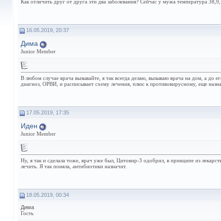
Как отличить друг от друга эти два заболевания? Сейчас у мужа температура 38,9, 
16.05.2019, 20:37
Дима
Junior Member
В любом случае врача вызывайте, я так всегда делаю, вызываю врача на дом, а до
диагноз, ОРВИ, и расписывает схему лечения, плюс к противовирусному, еще назна
17.05.2019, 17:35
Иден
Junior Member
Ну, я так и сделала тоже, врач уже был, Цитовир-3 одобрил, в принципе из лекарств
лечить. Я так поняла, антибиотики назначит.
18.05.2019, 00:34
Димa
Гость