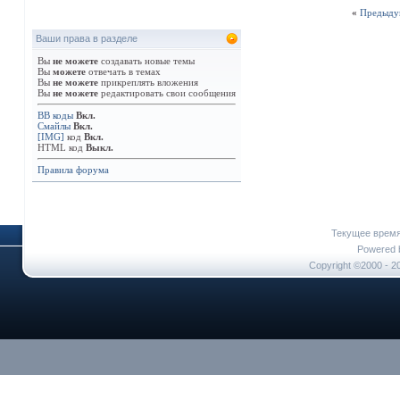
«
Предыду
Ваши права в разделе
Вы
не можете
создавать новые темы
Вы
можете
отвечать в темах
Вы
не можете
прикреплять вложения
Вы
не можете
редактировать свои сообщения
BB коды
Вкл.
Смайлы
Вкл.
[IMG]
код
Вкл.
HTML код
Выкл.
Правила форума
Текущее врем
Powered b
Copyright ©2000 - 20