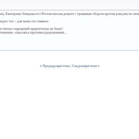
а, Екатерина Земцова из г.Ростов писала рецепт с травяным сбором против рака,мы по нем
орит что - для меня это главное.
 и тёплое ощущений практически не было!
епенение- спасались противосудорожными...
«
Предыдущая тема
|
Следующая тема
»