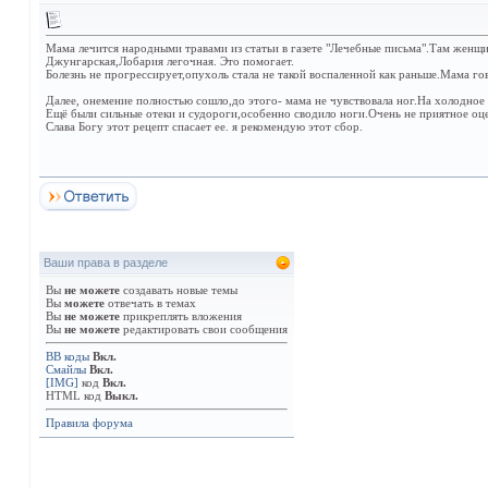
Мама лечится народными травами из статьи в газете "Лечебные письма".Там женщин
Джунгарская,Лобария легочная. Это помогает.
Болезнь не прогрессирует,опухоль стала не такой воспаленной как раньше.Мама гов
Далее, онемение полностью сошло,до этого- мама не чувствовала ног.На холодное
Ещё были сильные отеки и судороги,особенно сводило ноги.Очень не приятное оц
Слава Богу этот рецепт спасает ее. я рекомендую этот сбор.
Ваши права в разделе
Вы
не можете
создавать новые темы
Вы
можете
отвечать в темах
Вы
не можете
прикреплять вложения
Вы
не можете
редактировать свои сообщения
BB коды
Вкл.
Смайлы
Вкл.
[IMG]
код
Вкл.
HTML код
Выкл.
Правила форума