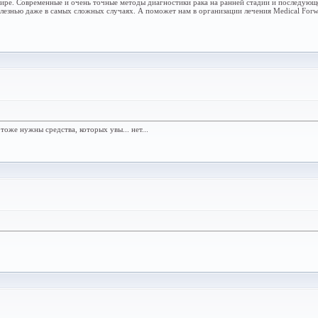
мире. Современные и очень точные методы диагностики рака на ранней стадии и последующ
лезнью даже в самых сложных случаях. А поможет нам в организации лечения Medical Forwa
оже нужны средства, которых увы... нет...