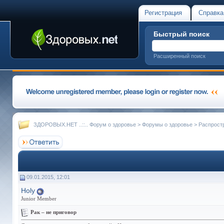
Регистрация
Справка
Быстрый поиск
Расширенный поиск
ЗДОРОВЫХ.НЕТ ..::.. Форум о здоровье
>
Форумы о здоровье
>
Распрост
09.01.2015, 12:01
Holy
Junior Member
Рак – не приговор