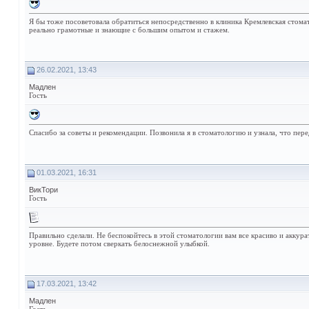
Я бы тоже посоветовала обратиться непосредственно в клиника Кремлевская стомато
реально грамотные и знающие с большим опытом и стажем.
26.02.2021, 13:43
Мадлен
Гость
Спасибо за советы и рекомендации. Позвонила я в стоматологию и узнала, что пер
01.03.2021, 16:31
ВикТори
Гость
Правильно сделали. Не беспокойтесь в этой стоматологии вам все красиво и акку
уровне. Будете потом сверкать белоснежной улыбкой.
17.03.2021, 13:42
Мадлен