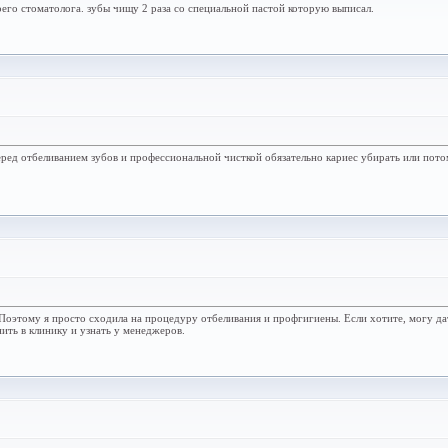
его стоматолога. зубы чищу 2 раза со специальной пастой которую выписал.
еред отбеливанием зубов и профессиональной чисткой обязательно кариес убирать или пото
у. Поэтому я просто сходила на процедуру отбеливания и профгигиены. Если хотите, могу д
ить в клинику и узнать у менеджеров.