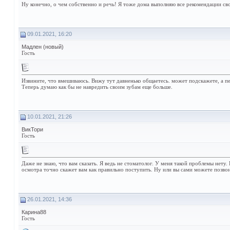
Ну конечно, о чем собственно и речь! Я тоже дома выполняю все рекомендации сво
09.01.2021, 16:20
Мадлен (новый)
Гость
Извините, что вмешиваюсь. Вижу тут давненько общаетесь. может подскажете, а п
Теперь думаю как бы не навредить своим зубам еще больше.
10.01.2021, 21:26
ВикТори
Гость
Даже не знаю, что вам сказать. Я ведь не стоматолог. У меня такой проблемы нет
осмотра точно скажет вам как правильно поступить. Ну или вы сами можете позвон
26.01.2021, 14:36
Карина88
Гость