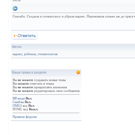
Гость
Спасибо. Сходила к стоматологу и убрала кариес. Переживала сильно аж до трясуч
Метки
кариес
,
ребенок
,
стоматология
Ваши права в разделе
Вы
не можете
создавать новые темы
Вы
можете
отвечать в темах
Вы
не можете
прикреплять вложения
Вы
не можете
редактировать свои сообщения
BB коды
Вкл.
Смайлы
Вкл.
[IMG]
код
Вкл.
HTML код
Выкл.
Правила форума