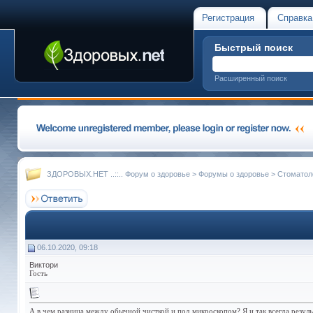
Регистрация
Справка
Быстрый поиск
Расширенный поиск
ЗДОРОВЫХ.НЕТ ..::.. Форум о здоровье
>
Форумы о здоровье
>
Стоматол
06.10.2020, 09:18
Виктори
Гость
А в чем разница между обычной чисткой и под микроскопом? Я и так всегда результ