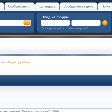
Сообщество
Календарь
Сообщения за день
Поиск
Вход на форум
Всё ещё гость? :)
|
Забыли пароль?
огия
»
Кариес у ребёнка
атами довольна.. Разница только в цене? Не?))))