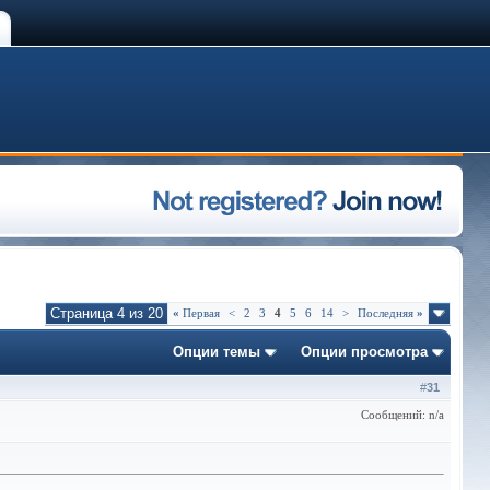
Страница 4 из 20
«
Первая
<
2
3
4
5
6
14
>
Последняя
»
Опции темы
Опции просмотра
#
31
Сообщений: n/a