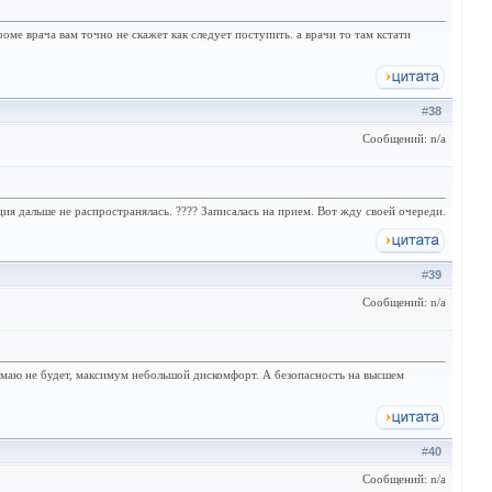
ме врача вам точно не скажет как следует поступить. а врачи то там кстати
#
38
Сообщений: n/a
ия дальше не распространялась. ???? Записалась на прием. Вот жду своей очереди.
#
39
Сообщений: n/a
думаю не будет, максимум небольшой дискомфорт. А безопасность на высшем
#
40
Сообщений: n/a