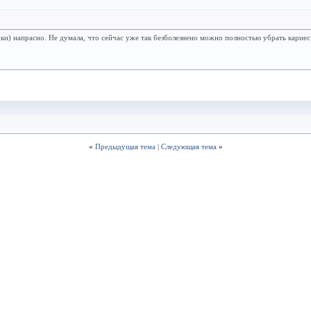
ки) напрасно. Не думала, что сейчас уже так безболезнено можно полностью убрать кариес
«
Предыдущая тема
|
Следующая тема
»