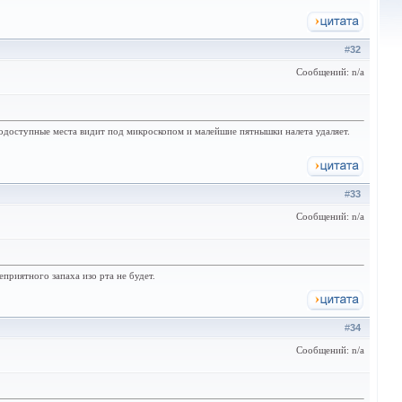
#
32
Сообщений: n/a
днодоступные места видит под микроскопом и малейшие пятнышки налета удаляет.
#
33
Сообщений: n/a
приятного запаха изо рта не будет.
#
34
Сообщений: n/a