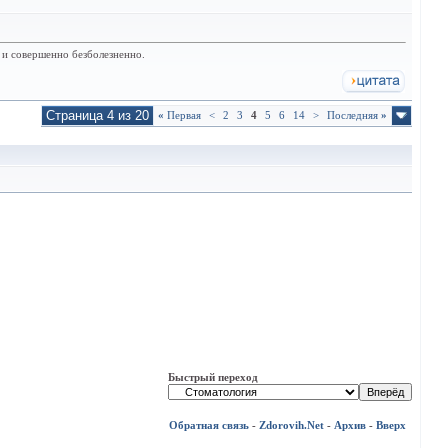
 и совершенно безболезненно.
Страница 4 из 20
«
Первая
<
2
3
4
5
6
14
>
Последняя
»
Быстрый переход
Обратная связь
-
Zdorovih.Net
-
Архив
-
Вверх