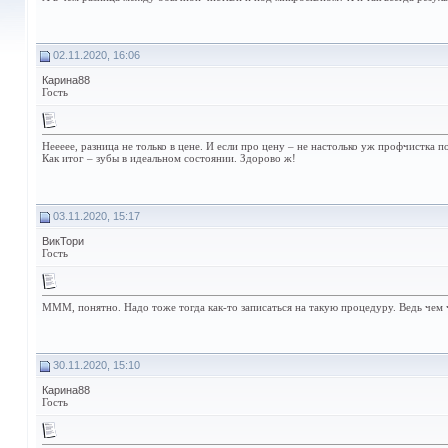
02.11.2020, 16:06
Карина88
Гость
Неееее, разница не только в цене. И если про цену – не настолько уж профчистка
Как итог – зубы в идеальном состоянии. Здорово ж!
03.11.2020, 15:17
ВикТори
Гость
МММ, понятно. Надо тоже тогда как-то записаться на такую процедуру. Ведь чем чи
30.11.2020, 15:10
Карина88
Гость