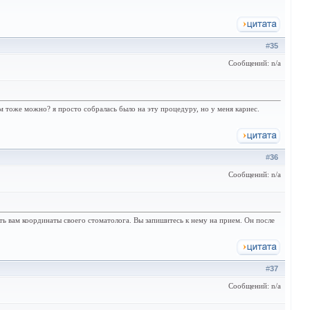
#
35
Сообщений: n/a
м тоже можно? я просто собралась было на эту процедуру, но у меня кариес.
#
36
Сообщений: n/a
ать вам координаты своего стоматолога. Вы запишитесь к нему на прием. Он после
#
37
Сообщений: n/a