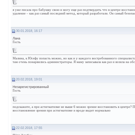
я уже писала про бабушку свою и могу еще раз подтвердить что в центре восстан
удаление – как раз самый последний метод, который разработали. Он самый безопа
30.01.2018, 16:17
Лана
Гость
Малина, к Юсефу попасть можно, но как и у каждого востребованного специалиста 
там очень понарвились администраторы. Я маму записывала как раз и возила на о
20.02.2018, 19:01
Незарегистрированный
Гость
подскажите, а при астигматизме не выше 6 можно зрение восстановить в центре? П
восстановление зрения при астигматизме и вроде видит нормально
22.02.2018, 17:55