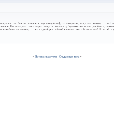
специалистом. Как неспециалист, черпающий инфу из интернета, могу вам сказать, что сей
ткопали. После кератотомии на роговице оставались рубцы которые могли разойтись, поэтому
ие новейшее, я слышала, что ни в одной российской клинике такого больше нет! Почитайте 
«
Предыдущая тема
|
Следующая тема
»