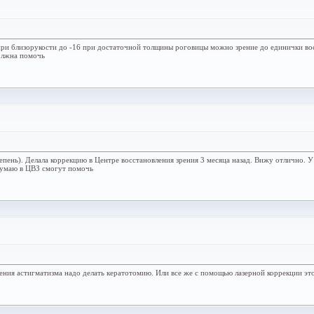
при близорукости до -16 при достаточной толщины роговицы можно зрение до единички вос
олжна помочь
епень). Делала коррекцию в Центре восстановления зрения 3 месяца назад. Вижу отлично. У 
 думаю в ЦВЗ смогут помочь
вления астигматизма надо делать кератотомию. Или все же с помощью лазерной коррекции э