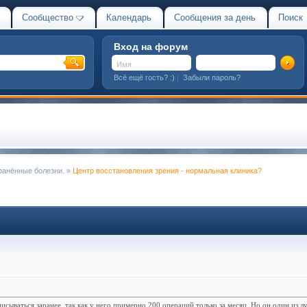
Сообщество
Календарь
Сообщения за день
Поиск
Вход на форум
Всё ещё гость? :)
|
Забыли пароль?
ранённые болезни.
»
Центр восстановления зрения - нормальная клиника?
писываться заранее, так как у него примерно 200 операций только за месяц. Но он один из 