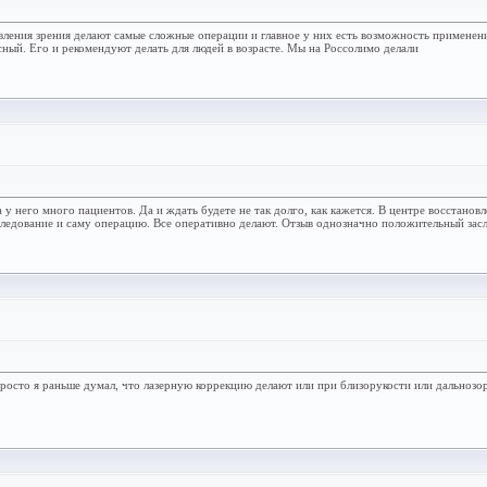
овления зрения делают самые сложные операции и главное у них есть возможность применен
сный. Его и рекомендуют делать для людей в возрасте. Мы на Россолимо делали
у него много пациентов. Да и ждать будете не так долго, как кажется. В центре восстанов
бследование и саму операцию. Все оперативно делают. Отзыв однозначно положительный зас
росто я раньше думал, что лазерную коррекцию делают или при близорукости или дальнозорк