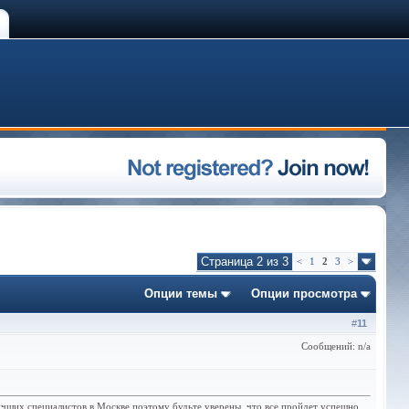
Страница 2 из 3
<
1
2
3
>
Опции темы
Опции просмотра
#
11
Сообщений: n/a
лучших специалистов в Москве поэтому будьте уверены, что все пройдет успешно.