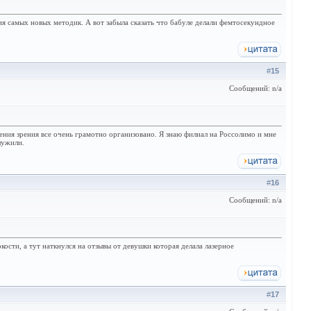
ия самых новых методик. А вот забыла сказать что бабуле делали фемтосекундное
#
15
Сообщений: n/a
ления зрения все очень грамотно организовано. Я знаю филиал на Россолимо и мне
лужили.
#
16
Сообщений: n/a
ости, а тут наткнулся на отзывы от девушки которая делала лазерное
#
17