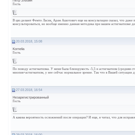
Пётр Злобин
Гость
В цвз делают Фемто Ласик, Арам Ашотович еще на консультации сказал, что даже 
консультироваться, но вообще именно данная методика при вашем астигматизме д
20.03.2018, 15:08
Kornelia
Гость
По поводу астигматизма. У меня была близорукость -5,5 и астигматизм (средняя ст
миопия+астигматизм, у нее сейчас нормальное зрение. Так что в Вашей ситуации
27.03.2018, 16:54
Незарегистрированный
Гость
А какова вероятность осложнений после операции? И еще, я читал, что для испра
29.03.2018, 16:00