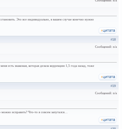
Сообщений: n/a
становить. Это все индивидуально, в вашем случае конечно нужно
#
18
Сообщений: n/a
меня есть знакомая, которая делала коррекцию 1,5 года назад, тоже
#
19
Сообщений: n/a
то можно исправить? Что-то я совсем запутался…
#
20