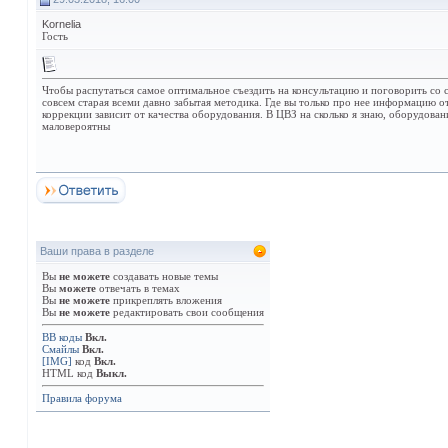
Kornelia
Гость
Чтобы распутаться самое оптимальное съездить на консультацию и поговорить со 
совсем старая всеми давно забытая методика. Где вы только про нее информацию о
коррекции зависит от качества оборудования. В ЦВЗ на сколько я знаю, оборудован
маловероятны
Ваши права в разделе
Вы
не можете
создавать новые темы
Вы
можете
отвечать в темах
Вы
не можете
прикреплять вложения
Вы
не можете
редактировать свои сообщения
BB коды
Вкл.
Смайлы
Вкл.
[IMG]
код
Вкл.
HTML код
Выкл.
Правила форума