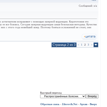
Сообщений: n/a
час астигматизм исправляют с помощью лазерной коррекции. Кератотомия это
 ее все боялись. Сегодня лазерная коррекция самая безопасная методика. Качество
у них с этого года новейший лазер. Поэтому бояться осложнений не стоит, они
Страница 2 из 3
<
1
2
3
>
Быстрый переход
Обратная связь
-
Zdorovih.Net
-
Архив
-
Вверх