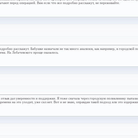
ачают перед операцией. Вам если что все подробно расскажут, не переживайте.
одробно расскажут. Бабушке назначали не так много анализов, как например, в городской п
ема. На Лобачевского проще оказалось.
ш отзыв дал уверенности и поддержки. Я тоже сначала через городскую поликлинику пыталась
 времени на это уходит, уже сил нет. Вот и не знаю, оправдан такой подход или это издерж