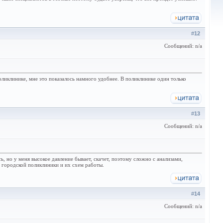
#
12
Сообщений: n/a
оликлинике, мне это показалось намного удобнее. В поликлинике один только
#
13
Сообщений: n/a
, но у меня высокое давление бывает, скачет, поэтому сложно с анализами,
ки городской поликлиники и их схем работы.
#
14
Сообщений: n/a