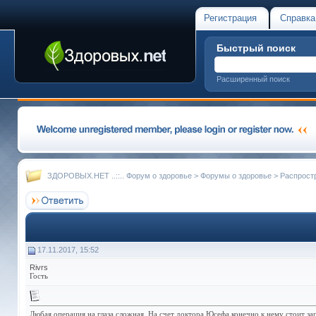
Регистрация
Справка
Быстрый поиск
Расширенный поиск
ЗДОРОВЫХ.НЕТ ..::.. Форум о здоровье
>
Форумы о здоровье
>
Распрост
17.11.2017, 15:52
Rivrs
Гость
Любая операция на глаза сложная. На счет доктора Юсефа конечно к нему стоит за