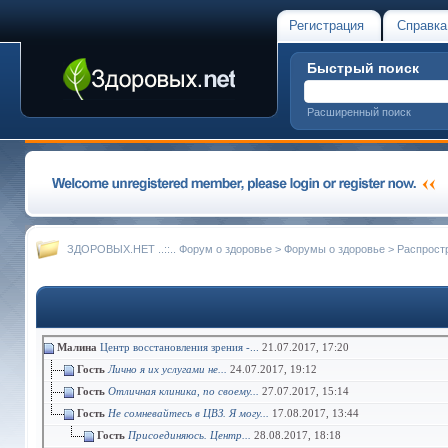
Регистрация
Справка
Быстрый поиск
Расширенный поиск
ЗДОРОВЫХ.НЕТ ..::.. Форум о здоровье
>
Форумы о здоровье
>
Распрост
Малина
Центр восстановления зрения -...
21.07.2017,
17:20
Гость
Лично я их услугами не...
24.07.2017,
19:12
Гость
Отличная клиника, по своему...
27.07.2017,
15:14
Гость
Не сомневайтесь в ЦВЗ. Я могу...
17.08.2017,
13:44
Гость
Присоединяюсь. Центр...
28.08.2017,
18:18