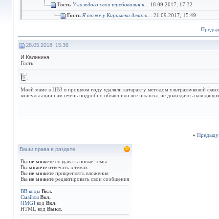
Гость
У каждого свои требования к...
18.09.2017,
17:32
Гость
Я тоже у Карамяна делала...
21.09.2017,
15:49
Гость
Бабушку мою в Центре...
24.10.2017,
13:38
Преды
Гость
Тоже в центре восстановления...
26.10.2017,
12
28.05.2018, 15:36
Гость
Я слышала отзывы о докторе...
14.11.2017,
И.Калинина
Гость
Любая операция на глаза...
17.11.2017,
Гость
Гость
Малина! Не волнуйтесь, вам на...
13.12.
Гость
спасибо! Я как раз записалась...
19.
Моей маме в ЦВЗ в прошлом году удаляли катаракту методом ультразвуковой факоэм
Гость
я уже писала про бабушку свою.
консультации нам очень подробно объяснили все нюансы, не дожидаясь наводящих
Гость
Малина, к Юсефу попасть...
Гость
подскажите, а при...
20
Гость
В цвз делают Фемто
Гость
По поводу астиг
«
Предыду
Гость
А какова ве
Ваши права в разделе
Гость
Чтобы р
Вы
не можете
создавать новые темы
Гость
Мо
Вы
можете
отвечать в темах
Вы
не можете
прикреплять вложения
Вы
не можете
редактировать свои сообщения
BB коды
Вкл.
Смайлы
Вкл.
[IMG]
код
Вкл.
HTML код
Выкл.