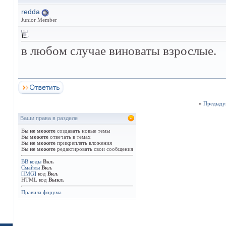
redda
Junior Member
в любом случае виноваты взрослые.
«
Предыду
Ваши права в разделе
Вы
не можете
создавать новые темы
Вы
можете
отвечать в темах
Вы
не можете
прикреплять вложения
Вы
не можете
редактировать свои сообщения
BB коды
Вкл.
Смайлы
Вкл.
[IMG]
код
Вкл.
HTML код
Выкл.
Правила форума