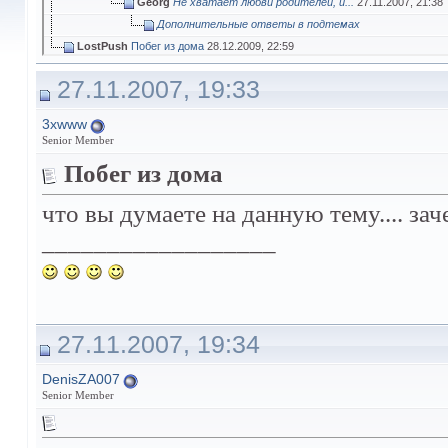
Georg
Не хватает любви родителей, и...
27.11.2007,
21:38
Дополнительные ответы в подтемах
LostPush
Побег из дома
28.12.2009,
22:59
Annet
умоих знакомых была такая же...
22.03.2010,
10:39
27.11.2007, 19:33
redda
в любом случае виноваты...
22.03.2010,
15:41
3xwww
Senior Member
Побег из дома
что вы думаете на данную тему.... за
__________________
27.11.2007, 19:34
DenisZA007
Senior Member