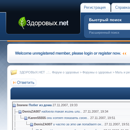
Регистрация
Справка
Быстрый поиск
Расширенный поиск
ЗДОРОВЫХ.НЕТ ..::.. Форум о здоровье
>
Форумы о здоровье
>
Мать и ре
3xwww
Побег из дома
27.11.2007,
19:33
DenisZA007
надоела такая жизнь или...
27.11.2007,
19:34
Karen55555
они хотят показать свою...
27.11.2007,
19:51
DenisZA007
и часто за это им попадает он...
27.11.2007,
19:51