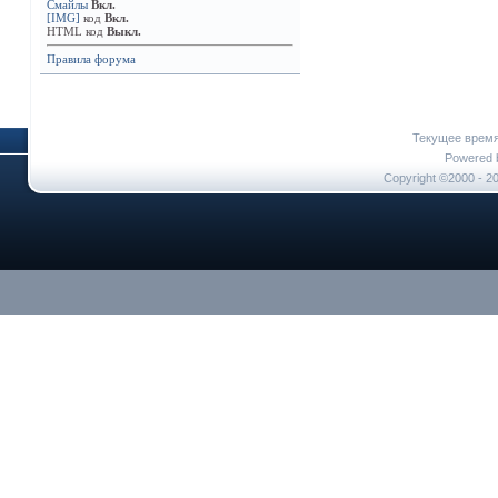
Гость
В течение 10 лет делаю...
31.08
Смайлы
Вкл.
[IMG]
код
Вкл.
Гость
Вот согласна на 100%! Эти...
28
HTML код
Выкл.
Гость
Да нельзя! У меня вон...
29.09.20
Правила форума
Гость
Это точно не от профгигиены...
Гость
Приветики всем))) Кстати в...
0
Гость
Извините, что вмешиваюсь..
Текущее врем
Гость
Даже не знаю, что вам..
Powered b
Гость
Я бы тоже посовето
Copyright ©2000 - 20
Гость
Спасибо за сове
Гость
Правильно с
Гость
Спасибо
Гость
Ага,
Гость
Гость
Про
Гость
Г