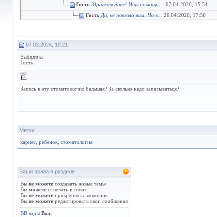
Гость
Здравствуйте! Ищу помощь,...
07.04.2020,
15:54
Гость
Да, не повезло вам. Но в...
26.04.2020,
17:50
Гость
Не бойтесь, все нормально...
27.04.2020,
21:
Гость
Спасибо, девочки, за...
28.04.2020,
17:5
07.03.2024, 10:21
Гость
К Саморуковой Светлане...
29.04.20
Зафрина
SharG
Я была у нее, мне чистили...
01.
Гость
Гость
Спасибо, друзья. Удалила зуб...
2
Гость
Ребята, а подскажите хорошего
Запись к эту стоматологию бальшая? За сколько надо записываться?
Гость
Прикус дочери исправляли у...
26
Гость
И как ощущения? Больно,...
29.0
Гость
По порядку. Ощущения –...
30.06
Гость
Спасибо большое за...
02.07.202
Метки
Гость
Я точно не скажу, мне кажется..
кариес
,
ребенок
,
стоматология
Гость
Если хотите чтоб прям вообще.
Гость
А что импланты чем то...
04.08
Гость
У Архипенко я был, Андрея...
05.
Ваши права в разделе
Гость
Соглашусь про импланты. В...
06
Вы
не можете
создавать новые темы
Гость
Чтоб прям круто было, то к...
2
Вы
можете
отвечать в темах
Вы
не можете
прикреплять вложения
Гость
Вот зубы отбеливаете,...
26.08
Вы
не можете
редактировать свои сообщения
Гость
Чушь про испорченную эмаль....
BB коды
Вкл.