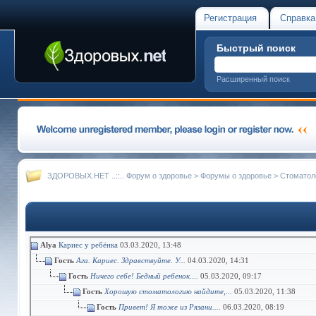
Регистрация
Справка
Быстрый поиск
Расширенный поиск
ЗДОРОВЫХ.НЕТ ..::.. Форум о здоровье
>
Форумы о здоровье
>
Стоматол
Alya
Кариес у ребёнка
03.03.2020,
13:48
Гость
Ага. Кариес. Здравствуйте. У...
04.03.2020,
14:31
Гость
Ничего себе! Бедный ребенок....
05.03.2020,
09:17
Гость
Хорошую стоматологию найдите,...
05.03.2020,
11:38
Гость
Привет! Я тоже из Рязани....
06.03.2020,
08:19