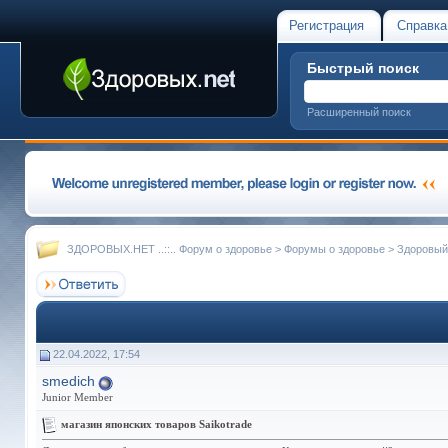
Регистрация
Справка
Быстрый поиск
Расширенный поиск
ЗДОРОВЫХ.НЕТ ..::.. Форум о здоровье
>
Форумы о здоровье
>
Здоровый
22.04.2022, 17:54
smedich
Junior Member
магазин японских товаров Saikotrade