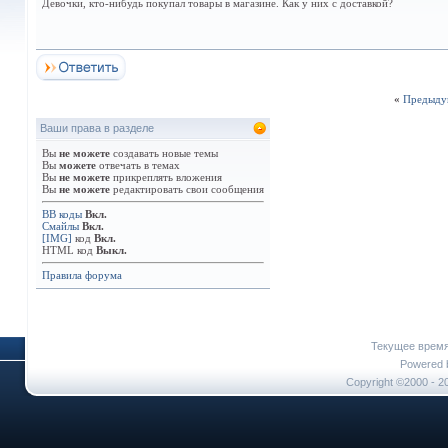
Девочки, кто-нибудь покупал товары в магазине. Как у них с доставкой?
«
Предыду
Ваши права в разделе
Вы
не можете
создавать новые темы
Вы
можете
отвечать в темах
Вы
не можете
прикреплять вложения
Вы
не можете
редактировать свои сообщения
BB коды
Вкл.
Смайлы
Вкл.
[IMG]
код
Вкл.
HTML код
Выкл.
Правила форума
Текущее врем
Powered b
Copyright ©2000 - 20