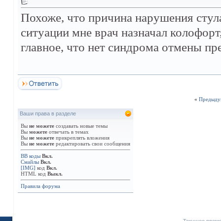
Похоже, что причина нарушения стула
ситуации мне врач назначал колофорт,
главное, что нет синдрома отмены пр
«
Предыду
Ваши права в разделе
Вы
не можете
создавать новые темы
Вы
можете
отвечать в темах
Вы
не можете
прикреплять вложения
Вы
не можете
редактировать свои сообщения
BB коды
Вкл.
Смайлы
Вкл.
[IMG]
код
Вкл.
HTML код
Выкл.
Правила форума