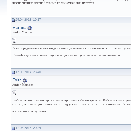
незаполненные костной тканью промежутки, или пустоты.
25.04.2013, 19:17
Мегана
Junior Member
Есть определенное время когда кальций усваивается организмом, а потом наступает
__________________
Нашедшему смысл жизни, просьба руками не трогать и не перепрятывать!
12.03.2014, 23:40
Faith
Junior Member
Любые витамины и минералы нельзя принимать бесконтрольно. Избыток также вреде
есть одни нельзя принимать вместе с другими. Просто не все это учитывают. А лю
__________________
всё для вашего здоровья
17.03.2016, 20:24