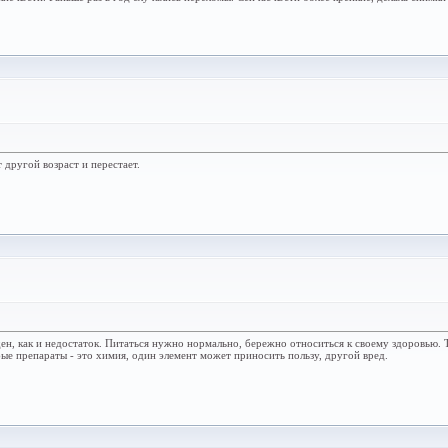
 другой возраст и перестает.
н, как и недостаток. Питаться нужно нормально, бережно относиться к своему здоровью. 
бые препараты - это химия, один элемент может приносить пользу, другой вред.