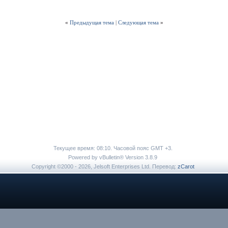
«
Предыдущая тема
|
Следующая тема
»
Текущее время:
08:10
. Часовой пояс GMT +3.
Powered by vBulletin® Version 3.8.9
Copyright ©2000 - 2026, Jelsoft Enterprises Ltd. Перевод:
zCarot