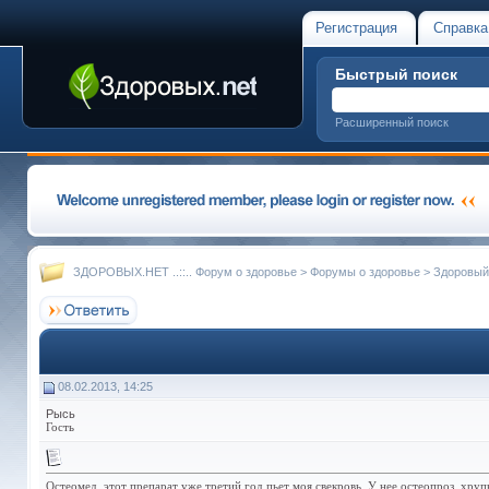
Регистрация
Справка
Быстрый поиск
Расширенный поиск
ЗДОРОВЫХ.НЕТ ..::.. Форум о здоровье
>
Форумы о здоровье
>
Здоровый
08.02.2013, 14:25
Рысь
Гость
Остеомед, этот препарат уже третий год пьет моя свекровь. У нее остеопроз, хруп