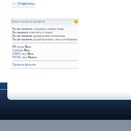
Ваши права в разделе
Вы
не можете
создавать новые темы
Вы
можете
отвечать в темах
Вы
не можете
прикреплять вложения
Вы
не можете
редактировать свои сообщения
BB коды
Вкл.
Смайлы
Вкл.
[IMG]
код
Вкл.
HTML код
Выкл.
Правила форума