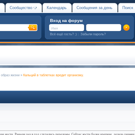
Сообщество
Календарь
Сообщения за день
Поиск
Вход на форум
Всё ещё гость? :)
|
Забыли пароль?
 образ жизни
»
Кальций в таблетках вредит организму.
кие кости. Раньше раз в год случались переломы. Сейчас кости более крепкие, делала снимк