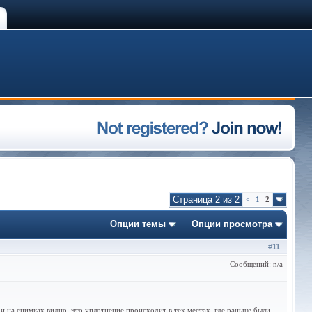
Страница 2 из 2
<
1
2
Опции темы
Опции просмотра
#
11
Сообщений: n/a
и и на снимках видно, что уплотнение происходит в тех местах, где раньше были