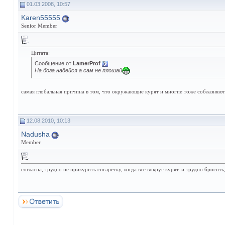
01.03.2008, 10:57
Karen55555
Senior Member
Цитата:
Сообщение от
LamerProf
На бога надейся а сам не плошай
самая глобальная причина в том, что окружающие курят и многие тоже соблазняют
12.08.2010, 10:13
Nadusha
Member
согласна, трудно не прикурить сигаретку, когда все вокруг курят. и трудно бросить,