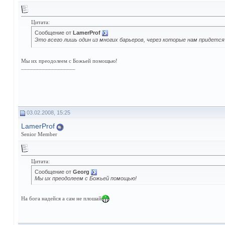
Цитата:
Сообщение от
LamerProf
Это всего лишь один из многих барьеров, через которые нам придетс
Мы их преодолеем с Божьей помощью!
__________________
03.02.2008, 15:25
LamerProf
Senior Member
Цитата:
Сообщение от
Georg
Мы их преодолеем с Божьей помощью!
На бога надейся а сам не плошай