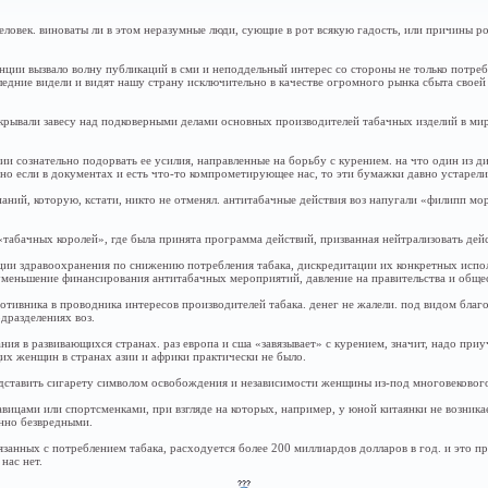
 человек. виноваты ли в этом неразумные люди, сующие в рот всякую гадость, или причины 
ции вызвало волну публикаций в сми и неподдельный интерес со стороны не только потреб
ледние видели и видят нашу страну исключительно в качестве огромного рынка сбыта своей
открывали завесу над подковерными делами основных производителей табачных изделий в м
ии сознательно подорвать ее усилия, направленные на борьбу с курением. на что один из д
но если в документах и есть что-то компрометирующее нас, то эти бумажки давно устарели
ий, которую, кстати, никто не отменял. антитабачные действия воз напугали «филипп мор
«табачных королей», где была принята программа действий, призванная нейтрализовать дейс
ии здравоохранения по снижению потребления табака, дискредитации их конкретных исполн
 уменьшение финансирования антитабачных мероприятий, давление на правительства и обще
отивника в проводника интересов производителей табака. денег не жалели. под видом благ
дразделениях воз.
ния в развивающихся странах. раз европа и сша «завязывает» с курением, значит, надо при
их женщин в странах азии и африки практически не было.
редставить сигарету символом освобождения и независимости женщины из-под многовекового 
вицами или спортсменками, при взгляде на которых, например, у юной китаянки не возникае
енно безвредными.
вязанных с потреблением табака, расходуется более 200 миллиардов долларов в год. и это п
нас нет.