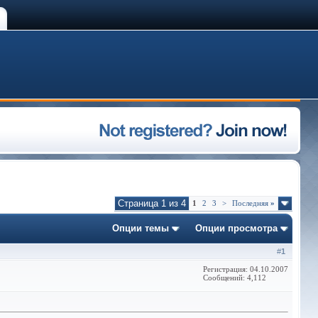
Страница 1 из 4
1
2
3
>
Последняя
»
Опции темы
Опции просмотра
#
1
Регистрация: 04.10.2007
Сообщений: 4,112