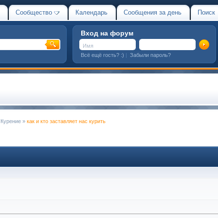
Сообщество
Календарь
Сообщения за день
Поиск
Вход на форум
Всё ещё гость? :)
|
Забыли пароль?
 Курение
»
как и кто заставляет нас курить