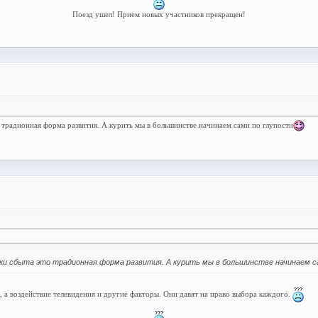
Поезд ушел! Прием новых участников прекращен!
о традионная форма развития. А курить мы в большинстве начинаем сами по глупости
нки сбыта это традионная форма развития. А курить мы в большинстве начинаем с
, а воздействие телевидения и другие факторы. Они давят на право выбора каждого.