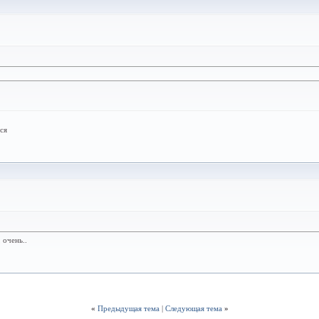
ся
 очень..
«
Предыдущая тема
|
Следующая тема
»