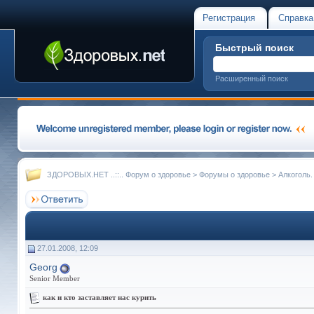
Регистрация
Справка
Быстрый поиск
Расширенный поиск
ЗДОРОВЫХ.НЕТ ..::.. Форум о здоровье
>
Форумы о здоровье
>
Алкоголь.
27.01.2008, 12:09
Georg
Senior Member
как и кто заставляет нас курить