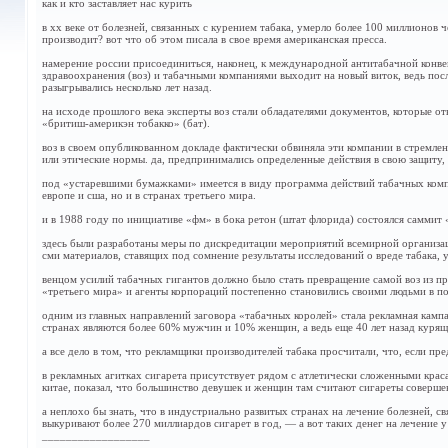
как и кто заставляет нас курить
в хх веке от болезней, связанных с курением табака, умерло более 100 миллионов
производит? вот что об этом писала в свое время американская пресса.
намерение россии присоединиться, наконец, к международной антитабачной конвен
здравоохранения (воз) и табачными компаниями выходит на новый виток, ведь пос
разыгрывались несколько лет назад.
на исходе прошлого века эксперты воз стали обладателями документов, которые 
«бритиш-америкэн тобакко» (бат).
воз в своем опубликованном докладе фактически обвиняла эти компании в стремлен
или этические нормы. да, предпринимались определенные действия в свою защиту, 
под «устаревшими бумажками» имеется в виду программа действий табачных компан
европе и сша, но и в странах третьего мира.
и в 1988 году по инициативе «фм» в бока ретон (штат флорида) состоялся саммит 
здесь были разработаны меры по дискредитации мероприятий всемирной организац
сми материалов, ставящих под сомнение результаты исследований о вреде табака,
венцом усилий табачных гигантов должно было стать превращение самой воз из пр
«третьего мира» и агенты корпораций постепенно становились своими людьми в по
одним из главных направлений заговора «табачных королей» стала рекламная кампа
странах являются более 60% мужчин и 10% женщин, а ведь еще 40 лет назад курящ
а все дело в том, что рекламщики производителей табака просчитали, что, если п
в рекламных агитках сигарета присутствует рядом с атлетически сложенными краса
китае, показал, что большинство девушек и женщин там считают сигареты соверш
а неплохо бы знать, что в индустриально развитых странах на лечение болезней, с
выкуривают более 270 миллиардов сигарет в год, — а вот таких денег на лечение у 
__________________