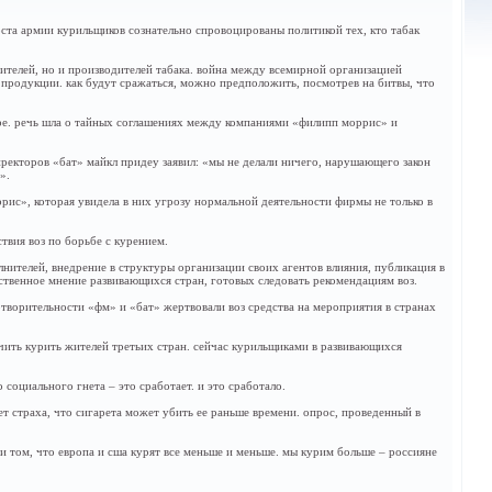
роста армии курильщиков сознательно спровоцированы политикой тех, кто табак
ителей, но и производителей табака. война между всемирной организацией
 продукции. как будут сражаться, можно предположить, посмотрев на битвы, что
ире. речь шла о тайных соглашениях между компаниями «филипп моррис» и
иректоров «бат» майкл придеу заявил: «мы не делали ничего, нарушающего закон
».
рис», которая увидела в них угрозу нормальной деятельности фирмы не только в
твия воз по борьбе с курением.
ителей, внедрение в структуры организации своих агентов влияния, публикация в
ственное мнение развивающихся стран, готовых следовать рекомендациям воз.
отворительности «фм» и «бат» жертвовали воз средства на мероприятия в странах
учить курить жителей третьих стран. сейчас курильщиками в развивающихся
социального гнета – это сработает. и это сработало.
т страха, что сигарета может убить ее раньше времени. опрос, проведенный в
ри том, что европа и сша курят все меньше и меньше. мы курим больше – россияне