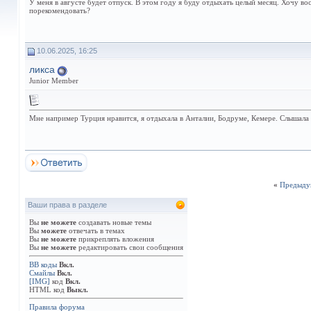
У меня в августе будет отпуск. В этом году я буду отдыхать целый месяц. Хочу в
порекомендовать?
10.06.2025, 16:25
ликса
Junior Member
Мне например Турция нравится, я отдыхала в Анталии, Бодруме, Кемере. Слышала о
«
Предыду
Ваши права в разделе
Вы
не можете
создавать новые темы
Вы
можете
отвечать в темах
Вы
не можете
прикреплять вложения
Вы
не можете
редактировать свои сообщения
BB коды
Вкл.
Смайлы
Вкл.
[IMG]
код
Вкл.
HTML код
Выкл.
Правила форума