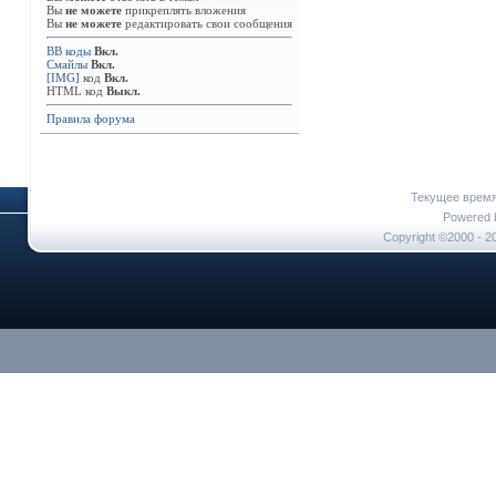
Вы
не можете
прикреплять вложения
Вы
не можете
редактировать свои сообщения
BB коды
Вкл.
Смайлы
Вкл.
[IMG]
код
Вкл.
HTML код
Выкл.
Правила форума
Текущее врем
Powered b
Copyright ©2000 - 20