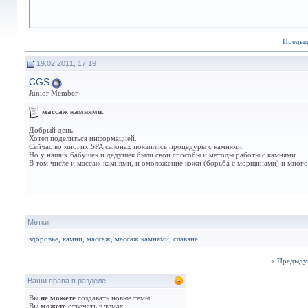
Преды
19.02.2011, 17:19
CGS
Junior Member
массаж камнями.
Добрый день.
Хотел поделиться информацией.
Сейчас во многих SPA салонах появились процедуры с камнями.
Но у наших бабушек и дедушек были свои способы и методы работы с камнями.
В том числе и массаж камнями, и омоложение кожи (борьба с морщинами) и много
Метки
здоровье
,
камни
,
массаж
,
массаж камнями
,
славяне
«
Предыду
Ваши права в разделе
Вы
не можете
создавать новые темы
Вы
можете
отвечать в темах