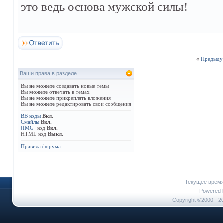
это ведь основа мужской силы!
«
Предыду
Ваши права в разделе
Вы
не можете
создавать новые темы
Вы
можете
отвечать в темах
Вы
не можете
прикреплять вложения
Вы
не можете
редактировать свои сообщения
BB коды
Вкл.
Смайлы
Вкл.
[IMG]
код
Вкл.
HTML код
Выкл.
Правила форума
Текущее врем
Powered b
Copyright ©2000 - 20