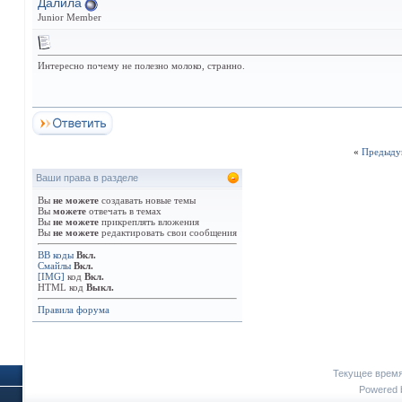
Далила
Junior Member
Интересно почему не полезно молоко, странно.
«
Предыду
Ваши права в разделе
Вы
не можете
создавать новые темы
Вы
можете
отвечать в темах
Вы
не можете
прикреплять вложения
Вы
не можете
редактировать свои сообщения
BB коды
Вкл.
Смайлы
Вкл.
[IMG]
код
Вкл.
HTML код
Выкл.
Правила форума
Текущее врем
Powered b