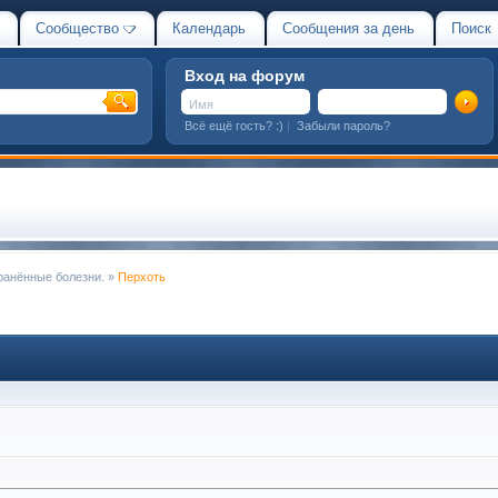
Сообщество
Календарь
Сообщения за день
Поиск
Вход на форум
Всё ещё гость? :)
|
Забыли пароль?
ранённые болезни.
»
Перхоть