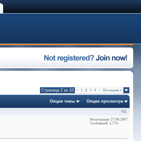
Страница 2 из 10
<
1
2
3
4
>
Последняя
»
Опции темы
Опции просмотра
#
11
Регистрация: 27.09.2007
Сообщений: 1,774