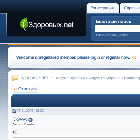
Регистрация
Справка
Быстрый поиск
Расширенный поиск
ЗДОРОВЫХ.НЕТ ..::.. Форум о здоровье
>
Форумы о здоровье
>
Распрост
03.11.2007, 16:23
3xwww
Senior Member