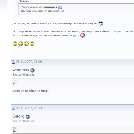
Цитата:
Сообщение от
wmmaxx
мылом как-то не прикольно
да ладно, возьмеш какойнить ароматизированный и в путь.
Вот еще интересно а чем раньше голову мыли, что перхоти небыло. Ладно хоть не
А столетия назад чем намыливали шевилюру ?
__________________
03.11.2007, 21:09
wmmaxx
Senior Member
може ее вообще не мыли.
03.11.2007, 23:13
Georg
Senior Member