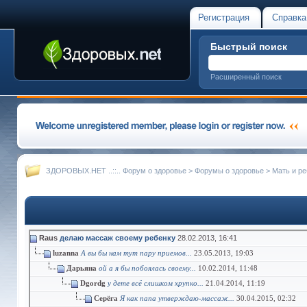
Регистрация
Справка
Быстрый поиск
Расширенный поиск
ЗДОРОВЫХ.НЕТ ..::.. Форум о здоровье
>
Форумы о здоровье
>
Мать и ре
Raus
делаю массаж своему ребенку
28.02.2013,
16:41
luzanna
А вы бы нам тут пару приемов...
23.05.2013,
19:03
Дарьяна
ой а я бы побоялась своему...
10.02.2014,
11:48
Dgordg
у дете всё слишком хрупко...
21.04.2014,
11:19
Серёга
Я как папа утверждаю-массаж...
30.04.2015,
02:32