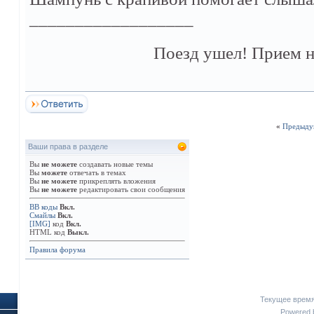
__________________
Поезд ушел! Прием н
«
Предыду
Ваши права в разделе
Вы
не можете
создавать новые темы
Вы
можете
отвечать в темах
Вы
не можете
прикреплять вложения
Вы
не можете
редактировать свои сообщения
BB коды
Вкл.
Смайлы
Вкл.
[IMG]
код
Вкл.
HTML код
Выкл.
Правила форума
Текущее врем
Powered b