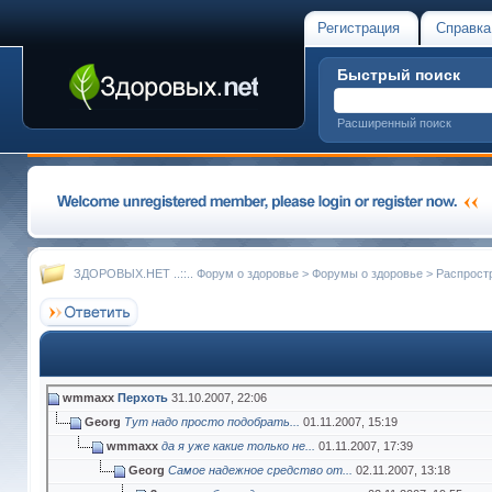
Регистрация
Справка
Быстрый поиск
Расширенный поиск
ЗДОРОВЫХ.НЕТ ..::.. Форум о здоровье
>
Форумы о здоровье
>
Распрост
wmmaxx
Перхоть
31.10.2007,
22:06
Georg
Тут надо просто подобрать...
01.11.2007,
15:19
wmmaxx
да я уже какие только не...
01.11.2007,
17:39
Georg
Самое надежное средство от...
02.11.2007,
13:18