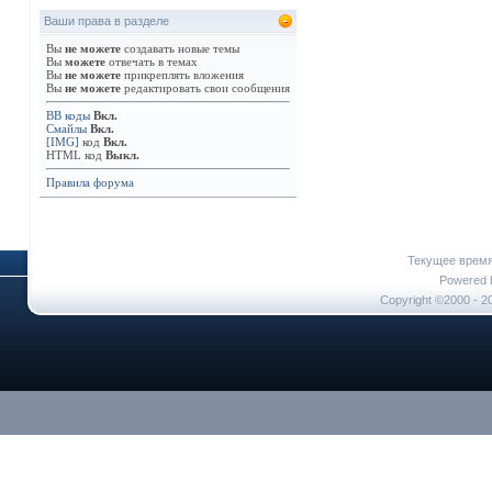
Ваши права в разделе
Вы
не можете
создавать новые темы
Вы
можете
отвечать в темах
Вы
не можете
прикреплять вложения
Вы
не можете
редактировать свои сообщения
BB коды
Вкл.
Смайлы
Вкл.
[IMG]
код
Вкл.
HTML код
Выкл.
Правила форума
Текущее врем
Powered b
Copyright ©2000 - 20