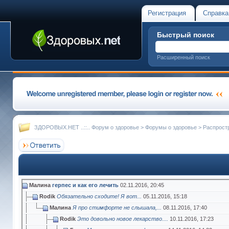
Регистрация
Справка
Быстрый поиск
Расширенный поиск
ЗДОРОВЫХ.НЕТ ..::.. Форум о здоровье
>
Форумы о здоровье
>
Распрост
Малина
герпес и как его лечить
02.11.2016,
20:45
Rodik
Обязательно сходите! Я вот...
05.11.2016,
15:18
Малина
Я про стимфорте не слышала,...
08.11.2016,
17:40
Rodik
Это довольно новое лекарство....
10.11.2016,
17:23