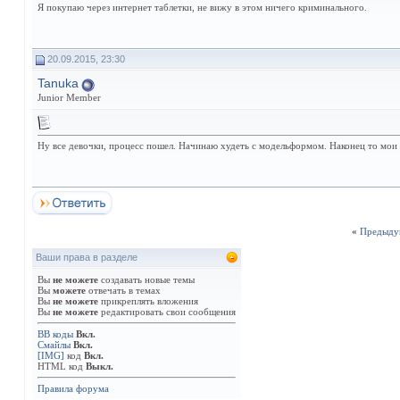
Я покупаю через интернет таблетки, не вижу в этом ничего криминального.
20.09.2015, 23:30
Tanuka
Junior Member
Ну все девочки, процесс пошел. Начинаю худеть с модельформом. Наконец то мои
«
Предыду
Ваши права в разделе
Вы
не можете
создавать новые темы
Вы
можете
отвечать в темах
Вы
не можете
прикреплять вложения
Вы
не можете
редактировать свои сообщения
BB коды
Вкл.
Смайлы
Вкл.
[IMG]
код
Вкл.
HTML код
Выкл.
Правила форума