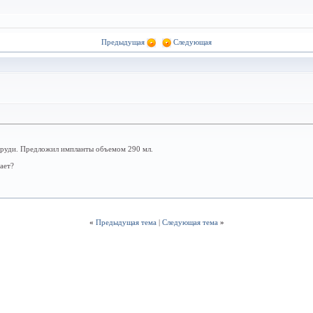
Предыдущая
Следующая
 груди. Предложил импланты объемом 290 мл.
ает?
«
Предыдущая тема
|
Следующая тема
»