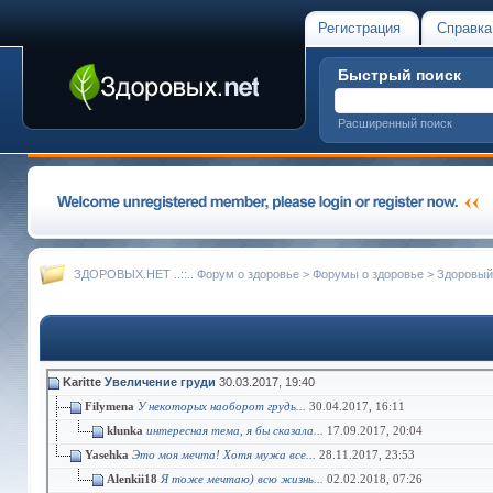
Регистрация
Справка
Быстрый поиск
Расширенный поиск
ЗДОРОВЫХ.НЕТ ..::.. Форум о здоровье
>
Форумы о здоровье
>
Здоровый
Karitte
Увеличение груди
30.03.2017,
19:40
Filymena
У некоторых наоборот грудь...
30.04.2017,
16:11
klunka
интересная тема, я бы сказала...
17.09.2017,
20:04
Yasehka
Это моя мечта! Хотя мужа все...
28.11.2017,
23:53
Alenkii18
Я тоже мечтаю) всю жизнь...
02.02.2018,
07:26