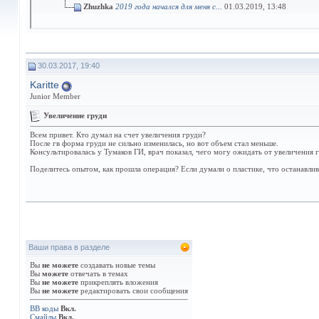
Zhuzhka
2019 года начался для меня с...
01.03.2019,
13:48
30.03.2017, 19:40
Karitte
Junior Member
Увеличение груди
Всем привет. Кто думал на счет увеличения груди?
После гв форма груди не сильно изменилась, но вот объем стал меньше.
Консультировалась у Тумаков ГИ, врач показал, чего могу ожидать от увеличения
Поделитесь опытом, как прошла операция? Если думали о пластике, что останавлив
Ваши права в разделе
Вы
не можете
создавать новые темы
Вы
можете
отвечать в темах
Вы
не можете
прикреплять вложения
Вы
не можете
редактировать свои сообщения
BB коды
Вкл.
Смайлы
Вкл.