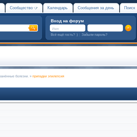
Сообщество
Календарь
Сообщения за день
Поиск
Вход на форум
Всё ещё гость? :)
|
Забыли пароль?
ранённые болезни.
»
припадки эпилепсия