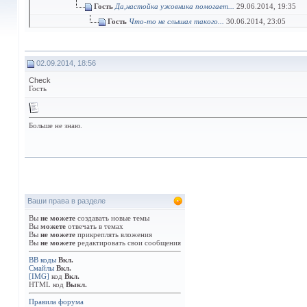
Гость
Да,настойка ужовника помогает...
29.06.2014,
19:35
Гость
Что-то не слышал такого...
30.06.2014,
23:05
Егорр
У меня такая история,страдал...
02.07.2014,
13
Jovi
Ха,ха!Проще пареной репы!Я с...
03.07.2014,
02.09.2014, 18:56
Егорр
Я на рынке нашёл.
04.07.2014,
05:21
Check
123Bzzt...456
Измельчите корень...
10.07.
Гость
Гость
припадки эпилепсия
11.07.2014
123Bzzt...456
У меня своего опыта.
Больше не знаю.
Гость
Не думал,что этот ужов
Оливер
Помогает при эпил
Jovi
Ну,что дождались?
2
Гость
Подходил я к сво
Оливер
Так можно
Ваши права в разделе
сиплый Влад.
Оливер
Я
Вы
не можете
создавать новые темы
Вы
можете
отвечать в темах
Гость
Получил я наконец-то...
01.08.2
Вы
не можете
прикреплять вложения
Вы
не можете
редактировать свои сообщения
сиплый Влад.
Всем привет! Присл
BB коды
Вкл.
Таня!
Подскажите,где именно 
Смайлы
Вкл.
[IMG]
код
Вкл.
сиплый Влад.
В принципе-
HTML код
Выкл.
Таня!
Спасибо за подд
Правила форума