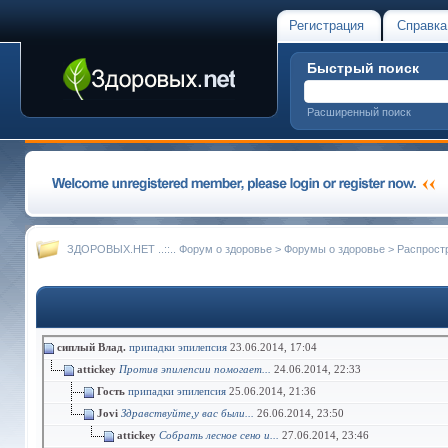
Регистрация
Справка
Быстрый поиск
Расширенный поиск
ЗДОРОВЫХ.НЕТ ..::.. Форум о здоровье
>
Форумы о здоровье
>
Распрост
сиплый Влад.
припадки эпилепсия
23.06.2014,
17:04
attickey
Против эпилепсии помогает...
24.06.2014,
22:33
Гость
припадки эпилепсия
25.06.2014,
21:36
Jovi
Здравствуйте,у вас были...
26.06.2014,
23:50
attickey
Собрать лесное сено и...
27.06.2014,
23:46