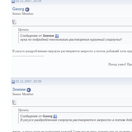
02.11.2007, 20:34
Georg
Senior Member
Цитата:
Сообщение от
3xwww
нука по подробней технологию растворяния куринный скорлупы!!
В уксусе раздробленная скорлупа растворяется запросто а потом добавляй хоть куд
__________________
Поезд ушел! Пр
02.11.2007, 20:39
3xwww
Senior Member
Цитата:
Сообщение от
Georg
В уксусе раздробленная скорлупа растворяется запросто а потом доб
жесть, а уксус ради не разрушает кальций.? там после него думаеш что то полезно 