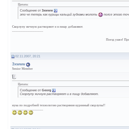
Цитата:
Сообщение от
3xwww
это че теперь как курицы кальций зубками молоть
полсе этого точ
Скорлупу яичную растворяют и в пищу добавляют.
__________________
Поезд ушел! Пр
02.11.2007, 20:21
3xwww
Senior Member
Цитата:
Сообщение от
Georg
Скорлупу яичную растворяют и в пищу добавляют.
нука по подробней технологию растворяния куринный скорлупы!!
__________________