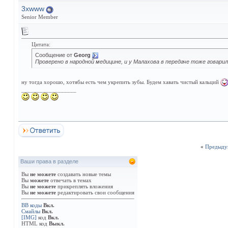
3xwww
Senior Member
Цитата:
Сообщение от
Georg
Проверено в народной медицине, и у Малахова в передаче тоже говари
ну тогда хорошо, хотябы есть чем укрепить зубы. Будем хавать чистый кальций
__________________
«
Предыду
Ваши права в разделе
Вы
не можете
создавать новые темы
Вы
можете
отвечать в темах
Вы
не можете
прикреплять вложения
Вы
не можете
редактировать свои сообщения
BB коды
Вкл.
Смайлы
Вкл.
[IMG]
код
Вкл.
HTML код
Выкл.