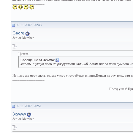
__________________
02.11.2007, 20:43
Georg
Senior Member
Цитата:
Сообщение от
3xwww
жесть, а уксус ради не разрушает кальций.? там после него думаеш 
Ну надо же меру знать, мы же уксус употребляем в пище.Поищи на эту тему, там и
__________________
Поезд ушел! Пр
02.11.2007, 20:51
3xwww
Senior Member