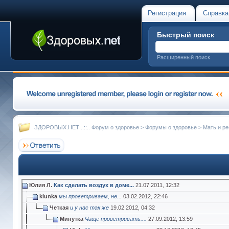
Регистрация
Справка
Быстрый поиск
Расширенный поиск
ЗДОРОВЫХ.НЕТ ..::.. Форум о здоровье
>
Форумы о здоровье
>
Мать и ре
Юлия Л.
Как сделать воздух в доме...
21.07.2011,
12:32
klunka
мы проветриваем, не...
03.02.2012,
22:46
Четкая
и у нас так же
19.02.2012,
04:32
Минутка
Чаще проветривать....
27.09.2012,
13:59