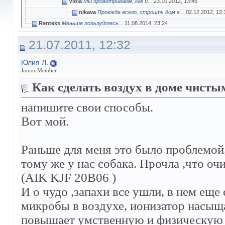
Viola
Мы проветриваем, как и...
23.10.2012,
13:45
nikava
Проежде всего, строить дом в...
02.12.2012,
12:
Renteks
Меньше пользуйтесь...
11.08.2014,
23:24
Серёга
а все эти айр очистители...
27.08.2014,
18:13
21.07.2011, 12:32
Серёга
Купите очиститель...
30.04.2015,
02:30
Lori
Мы тоже лишь проветриваем. А...
08.05.2015,
21:03
Юлия Л.
Катерина
тоже считаю, что лучше...
27.11.2015,
16:07
Junior Member
Дополнительные ответы в подтемах
Как сделать воздух в доме чисты
Дополнительные ответы в подтемах
напишите свои способы.
Вот мой.
Раньше для меня это было проблемой, 
тому же у нас собака. Прочла ,что оч
(AIK KJF 20B06 )
И о чудо ,запахи все ушли, в нем еще
микробы в воздухе, ионизатор насыщ
повышает умственную и физическую р