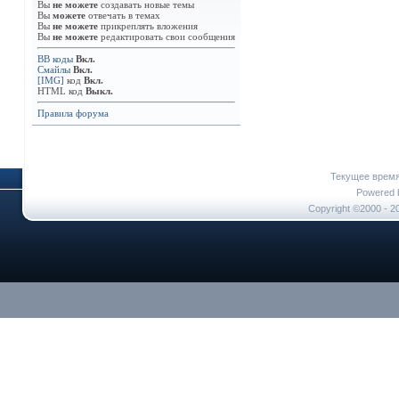
Вы
не можете
создавать новые темы
Вы
можете
отвечать в темах
Вы
не можете
прикреплять вложения
Вы
не можете
редактировать свои сообщения
BB коды
Вкл.
Смайлы
Вкл.
[IMG]
код
Вкл.
HTML код
Выкл.
Правила форума
Текущее врем
Powered b
Copyright ©2000 - 20