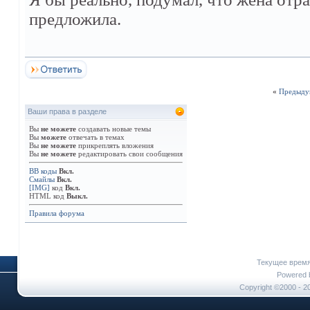
предложила.
«
Предыду
Ваши права в разделе
Вы
не можете
создавать новые темы
Вы
можете
отвечать в темах
Вы
не можете
прикреплять вложения
Вы
не можете
редактировать свои сообщения
BB коды
Вкл.
Смайлы
Вкл.
[IMG]
код
Вкл.
HTML код
Выкл.
Правила форума
Текущее врем
Powered b
Copyright ©2000 - 20