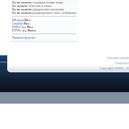
Вы
не можете
создавать новые темы
Вы
можете
отвечать в темах
Вы
не можете
прикреплять вложения
Вы
не можете
редактировать свои сообщения
BB коды
Вкл.
Смайлы
Вкл.
[IMG]
код
Вкл.
HTML код
Выкл.
Правила форума
Текущее врем
Powered b
Copyright ©2000 - 20