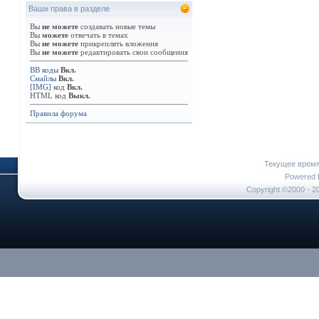
Ваши права в разделе
Вы
не можете
создавать новые темы
Вы
можете
отвечать в темах
Вы
не можете
прикреплять вложения
Вы
не можете
редактировать свои сообщения
BB коды
Вкл.
Смайлы
Вкл.
[IMG]
код
Вкл.
HTML код
Выкл.
Правила форума
Текущее врем
Powered b
Copyright ©2000 - 20