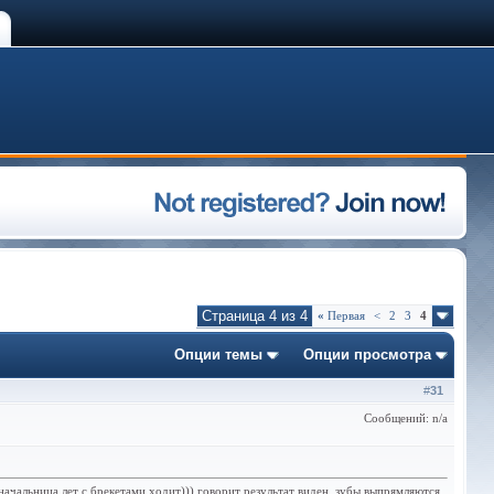
Страница 4 из 4
«
Первая
<
2
3
4
Опции темы
Опции просмотра
#
31
Сообщений: n/a
начальница лет с брекетами ходит))) говорит результат виден, зубы выпрямляются.