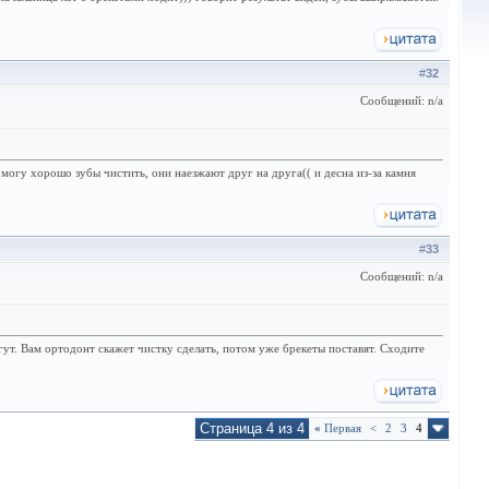
#
32
Сообщений: n/a
 могу хорошо зубы чистить, они наезжают друг на друга(( и десна из-за камня
#
33
Сообщений: n/a
огут. Вам ортодонт скажет чистку сделать, потом уже брекеты поставят. Сходите
Страница 4 из 4
«
Первая
<
2
3
4