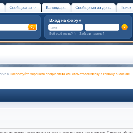
Сообщество
Календарь
Сообщения за день
Поиск
Вход на форум
Всё ещё гость? :)
|
Забыли пароль?
огия
»
Посоветуйте хорошего специалиста или стоматологическую клинику в Москве
икус исправить, правда носить их чуть дольше придется, чем в детском. У меня на работе 