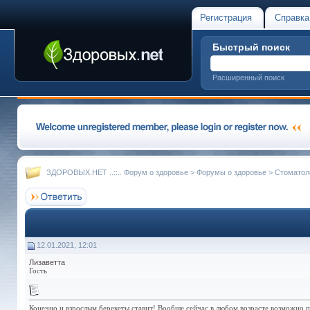
Регистрация
Справка
Быстрый поиск
Расширенный поиск
ЗДОРОВЫХ.НЕТ ..::.. Форум о здоровье
>
Форумы о здоровье
>
Стоматол
12.01.2021, 12:01
Лизаветта
Гость
Конечно и взрослым берекеты ставит! Вообще сейчас в любом возрасте возможно пр