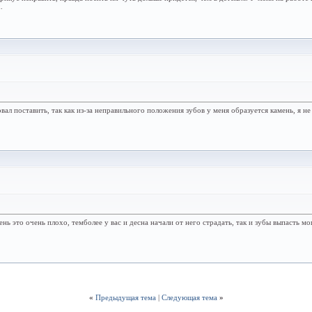
.
л поставить, так как из-за неправильного положения зубов у меня образуется камень, я не
ень это очень плохо, темболее у вас и десна начали от него страдать, так и зубы выпасть м
«
Предыдущая тема
|
Следующая тема
»