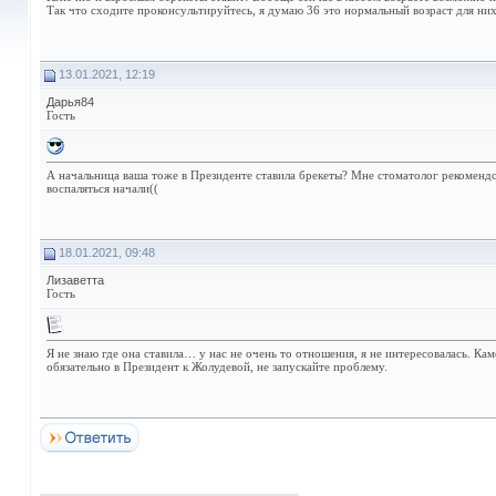
Так что сходите проконсультируйтесь, я думаю 36 это нормальный возраст для них
13.01.2021, 12:19
Дарья84
Гость
А начальница ваша тоже в Президенте ставила брекеты? Мне стоматолог рекомендова
воспаляться начали((
18.01.2021, 09:48
Лизаветта
Гость
Я не знаю где она ставила… у нас не очень то отношения, я не интересовалась. Кам
обязательно в Президент к Жолудевой, не запускайте проблему.