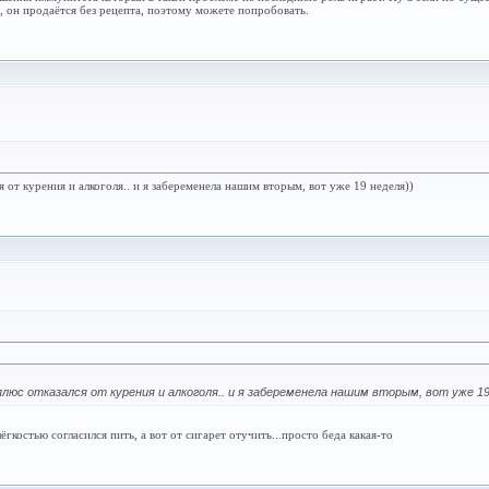
 он продаётся без рецепта, поэтому можете попробовать.
от курения и алкоголя.. и я забеременела нашим вторым, вот уже 19 неделя))
юс отказался от курения и алкоголя.. и я забеременела нашим вторым, вот уже 19
ёгкостью согласился пить, а вот от сигарет отучить...просто беда какая-то