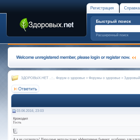
Регистрация
Справка
Быстрый поиск
Расширенный поиск
ЗДОРОВЫХ.НЕТ ..::.. Форум о здоровье
>
Форумы о здоровье
>
Здоровый
03.06.2016, 23:03
Крокодил
Гость
А я не соглашусь! Народные методы тоже эффективные бывают, особенно для улучш