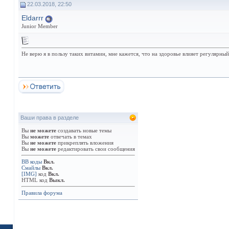
22.03.2018, 22:50
Eldarrr
Junior Member
Не верю я в пользу таких витамин, мне кажется, что на здоровье влияет регулярный
Ваши права в разделе
Вы
не можете
создавать новые темы
Вы
можете
отвечать в темах
Вы
не можете
прикреплять вложения
Вы
не можете
редактировать свои сообщения
BB коды
Вкл.
Смайлы
Вкл.
[IMG]
код
Вкл.
HTML код
Выкл.
Правила форума