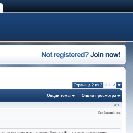
Страница 2 из 2
<
1
2
Опции темы
Опции просмотра
#
11
Сообщений: n/a
тву, то мне очень помог препарат Простата Форте, сделан из натуральных