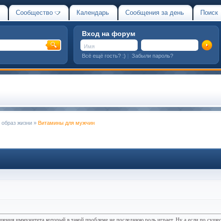
Сообщество
Календарь
Сообщения за день
Поиск
Вход на форум
Всё ещё гость? :)
|
Забыли пароль?
 образ жизни
»
Витамины для мужчин
ения иммунитета который в такой проблеме не последнюю роль играет. Ну а если по сущес