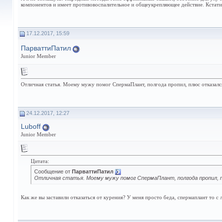
компонентов и имеет противовоспалительное и общеукрепляющее действие. Кстати,
17.12.2017, 15:59
ПарваттиПатил
Junior Member
Отличная статья. Моему мужу помог СпермаПлант, полгода пропил, плюс отказался 
24.12.2017, 12:27
Luboff
Junior Member
Цитата:
Сообщение от
ПарваттиПатил
Отличная статья. Моему мужу помог СпермаПлант, полгода пропил, пл
Как же вы заставили отказаться от курения? У меня просто беда, спермаплант то с л