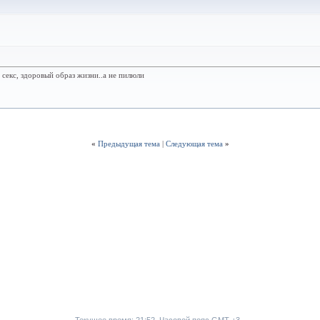
 секс, здоровый образ жизни..а не пилюли
«
Предыдущая тема
|
Следующая тема
»