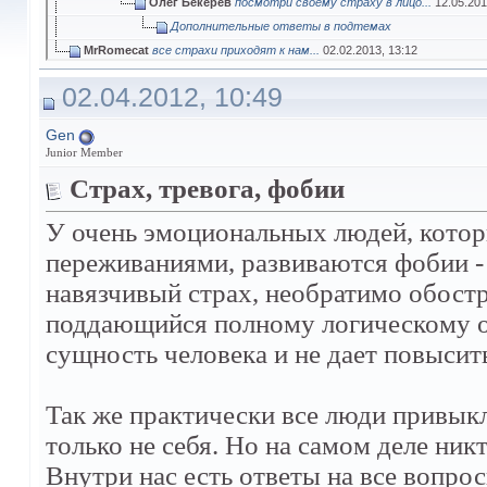
Олег Бекерев
посмотри своему страху в лицо...
12.05.20
Дополнительные ответы в подтемах
MrRomecat
все страхи приходят к нам...
02.02.2013,
13:12
02.04.2012, 10:49
Gen
Junior Member
Страх, тревога, фобии
У очень эмоциональных людей, которы
переживаниями, развиваются фобии 
навязчивый страх, необратимо обост
поддающийся полному логическому о
сущность человека и не дает повысит
Так же практически все люди привыкл
только не себя. Но на самом деле ни
Внутри нас есть ответы на все вопр