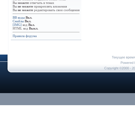
Вы
можете
отвечать в темах
Вы
не можете
прикреплять вложения
Вы
не можете
редактировать свои сообщения
BB коды
Вкл.
Смайлы
Вкл.
[IMG]
код
Вкл.
HTML код
Выкл.
Правила форума
Текущее врем
Powered b
Copyright ©2000 - 20