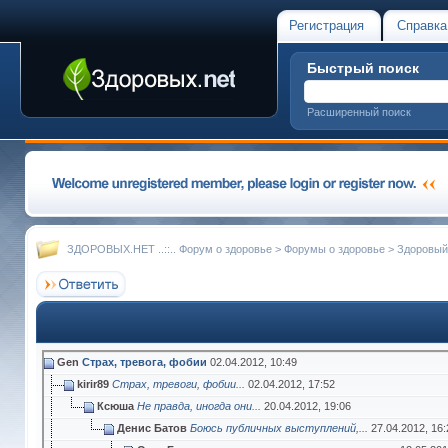
Регистрация
Справка
Быстрый поиск
Расширенный поиск
ЗДОРОВЫХ.НЕТ ..::.. Форум о здоровье
>
Форумы о здоровье
>
Здоровый
Gen
Страх, тревога, фобии
02.04.2012,
10:49
kirir89
Страх, тревоги, фобии...
02.04.2012,
17:52
Ксюша
Не правда, иногда они...
20.04.2012,
19:06
Денис Батов
Боюсь публичных выступлений,...
27.04.2012,
16: