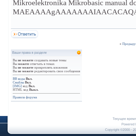
Mikroelektronika Mikrobasic manual d
MAEAAAAgAAAAAAAIAACACAQ
«
Предыду
Ваши права в разделе
Вы
не можете
создавать новые темы
Вы
можете
отвечать в темах
Вы
не можете
прикреплять вложения
Вы
не можете
редактировать свои сообщения
BB коды
Вкл.
Смайлы
Вкл.
[IMG]
код
Вкл.
HTML код
Выкл.
Правила форума
Текущее врем
Powered b
Copyright ©2000 - 20