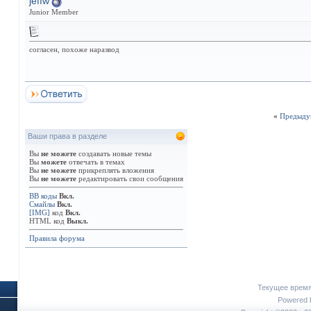
jeffw
Junior Member
согласен, похоже наразвод
«
Предыду
Ваши права в разделе
Вы
не можете
создавать новые темы
Вы
можете
отвечать в темах
Вы
не можете
прикреплять вложения
Вы
не можете
редактировать свои сообщения
BB коды
Вкл.
Смайлы
Вкл.
[IMG]
код
Вкл.
HTML код
Выкл.
Правила форума
Текущее врем
Powered b