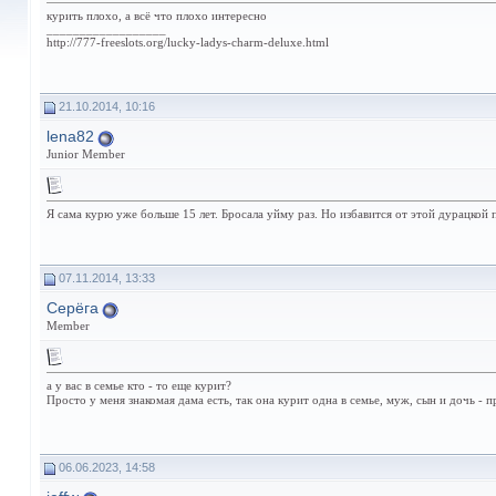
курить плохо, а всё что плохо интересно
__________________
http://777-freeslots.org/lucky-ladys-charm-deluxe.html
21.10.2014, 10:16
lena82
Junior Member
Я сама курю уже больше 15 лет. Бросала уйму раз. Но избавится от этой дурацкой п
07.11.2014, 13:33
Серёга
Member
а у вас в семье кто - то еще курит?
Просто у меня знакомая дама есть, так она курит одна в семье, муж, сын и дочь - п
06.06.2023, 14:58