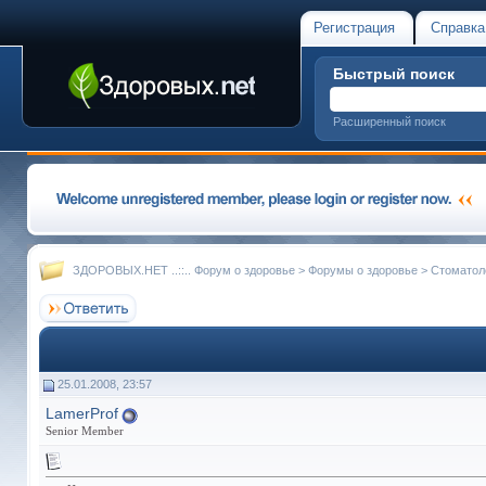
Регистрация
Справка
Быстрый поиск
Расширенный поиск
ЗДОРОВЫХ.НЕТ ..::.. Форум о здоровье
>
Форумы о здоровье
>
Стоматол
25.01.2008, 23:57
LamerProf
Senior Member