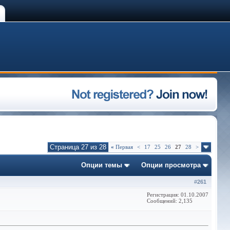
Страница 27 из 28
«
Первая
<
17
25
26
27
28
>
Опции темы
Опции просмотра
#
261
Регистрация: 01.10.2007
Сообщений: 2,135