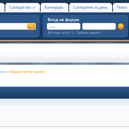
Сообщество
Календарь
Сообщения за день
Поиск
Вход на форум
Всё ещё гость? :)
|
Забыли пароль?
огия
»
Вакцина против кариеса