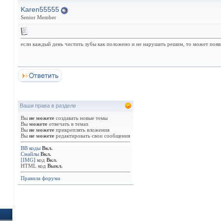
Karen55555
Senior Member
если каждый день чистить зубы как положено и не нарушать решим, то может появ
Ваши права в разделе
Вы
не можете
создавать новые темы
Вы
можете
отвечать в темах
Вы
не можете
прикреплять вложения
Вы
не можете
редактировать свои сообщения
BB коды
Вкл.
Смайлы
Вкл.
[IMG]
код
Вкл.
HTML код
Выкл.
Правила форума