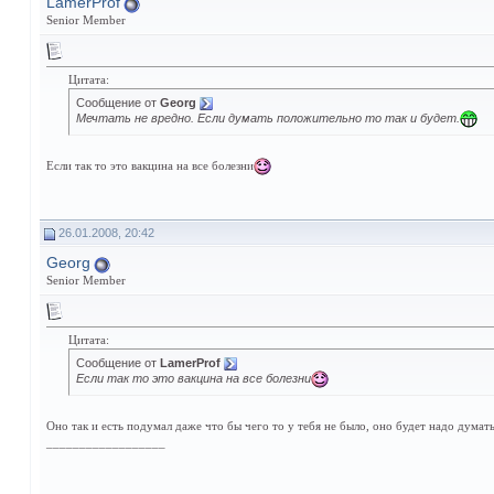
LamerProf
Senior Member
Цитата:
Сообщение от
Georg
Мечтать не вредно. Если думать положительно то так и будет.
Если так то это вакцина на все болезни
26.01.2008, 20:42
Georg
Senior Member
Цитата:
Сообщение от
LamerProf
Если так то это вакцина на все болезни
Оно так и есть подумал даже что бы чего то у тебя не было, оно будет надо думат
__________________