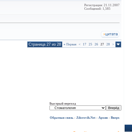
Регистрация: 21.11.2007
Сообщений: 1,585
Страница 27 из 28
«
Первая
<
17
25
26
27
28
>
Быстрый переход
Обратная связь
-
Zdorovih.Net
-
Архив
-
Вверх