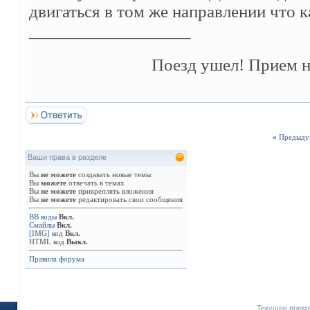
двигаться в том же направлении что к
__________________
Поезд ушел! Прием н
«
Предыду
Ваши права в разделе
Вы
не можете
создавать новые темы
Вы
можете
отвечать в темах
Вы
не можете
прикреплять вложения
Вы
не можете
редактировать свои сообщения
BB коды
Вкл.
Смайлы
Вкл.
[IMG]
код
Вкл.
HTML код
Выкл.
Правила форума
Текущее врем