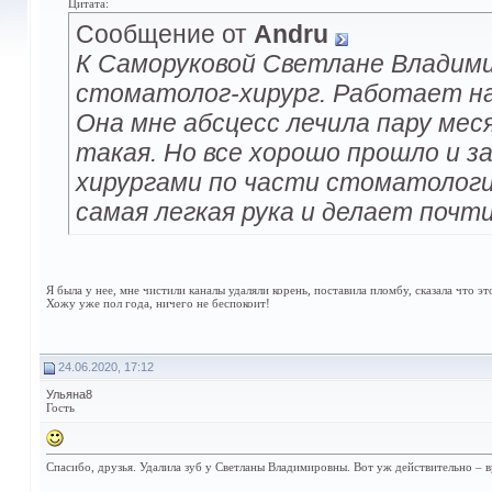
Цитата:
Сообщение от
Andru
К Саморуковой Светлане Владим
стоматолог-хирург. Работает на
Она мне абсцесс лечила пару мес
такая. Но все хорошо прошло и з
хирургами по части стоматологии
самая легкая рука и делает почти
Я была у нее, мне чистили каналы удаляли корень, поставила пломбу, сказала что эт
Хожу уже пол года, ничего не беспокоит!
24.06.2020, 17:12
Ульяна8
Гость
Спасибо, друзья. Удалила зуб у Светланы Владимировны. Вот уж действительно – вр