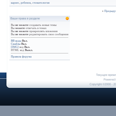
кариес
,
ребенок
,
стоматология
«
Предыду
Ваши права в разделе
Вы
не можете
создавать новые темы
Вы
можете
отвечать в темах
Вы
не можете
прикреплять вложения
Вы
не можете
редактировать свои сообщения
BB коды
Вкл.
Смайлы
Вкл.
[IMG]
код
Вкл.
HTML код
Выкл.
Правила форума
Текущее врем
Powered b
Copyright ©2000 - 20