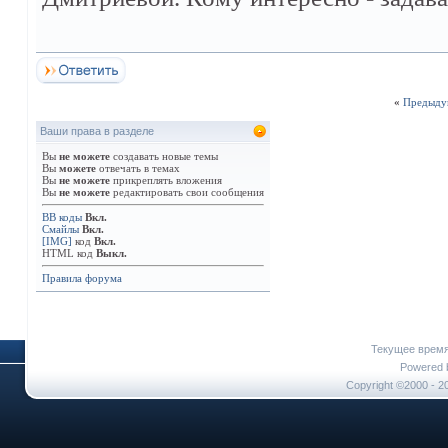
«
Предыду
Ваши права в разделе
Вы
не можете
создавать новые темы
Вы
можете
отвечать в темах
Вы
не можете
прикреплять вложения
Вы
не можете
редактировать свои сообщения
BB коды
Вкл.
Смайлы
Вкл.
[IMG]
код
Вкл.
HTML код
Выкл.
Правила форума
Текущее врем
Powered b
Copyright ©2000 - 20