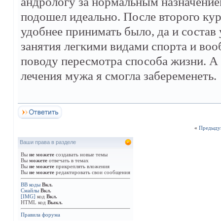
андрологу за нормальным назначение
подошел идеально. После второго кур
удобнее принимать было, да и состав
занятия легкими видами спорта и воо
поводу пересмотра способа жизни. А я
лечения мужа я смогла забеременеть.
«
Предыду
Ваши права в разделе
Вы
не можете
создавать новые темы
Вы
можете
отвечать в темах
Вы
не можете
прикреплять вложения
Вы
не можете
редактировать свои сообщения
BB коды
Вкл.
Смайлы
Вкл.
[IMG]
код
Вкл.
HTML код
Выкл.
Правила форума