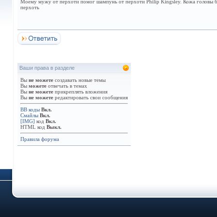
Моему мужу от перхоти помог шампунь от перхоти Philip Kingsley. Кожа головы бы
перхоть
Ваши права в разделе
Вы
не можете
создавать новые темы
Вы
можете
отвечать в темах
Вы
не можете
прикреплять вложения
Вы
не можете
редактировать свои сообщения
BB коды
Вкл.
Смайлы
Вкл.
[IMG]
код
Вкл.
HTML код
Выкл.
Правила форума