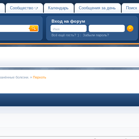
Сообщество
Календарь
Сообщения за день
Поиск
Вход на форум
Всё ещё гость? :)
|
Забыли пароль?
ранённые болезни.
»
Перхоть