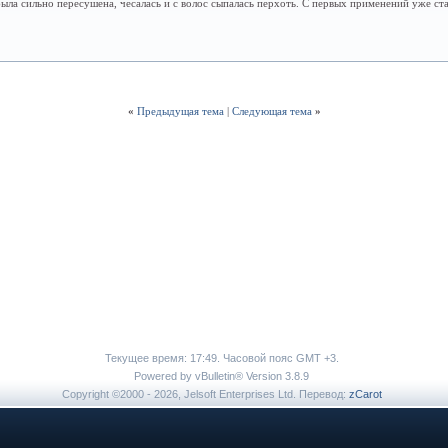
ла сильно пересушена, чесалась и с волос сыпалась перхоть. С первых применений уже стан
«
Предыдущая тема
|
Следующая тема
»
Текущее время:
17:49
. Часовой пояс GMT +3.
Powered by vBulletin® Version 3.8.9
Copyright ©2000 - 2026, Jelsoft Enterprises Ltd. Перевод:
zCarot