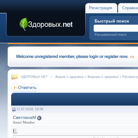
Регистрация
Справка
Быстрый поиск
Расширенный поиск
ЗДОРОВЫХ.НЕТ ..::.. Форум о здоровье
>
Форумы о здоровье
>
Распрост
11.07.2018, 19:38
СветланаМ
Junior Member