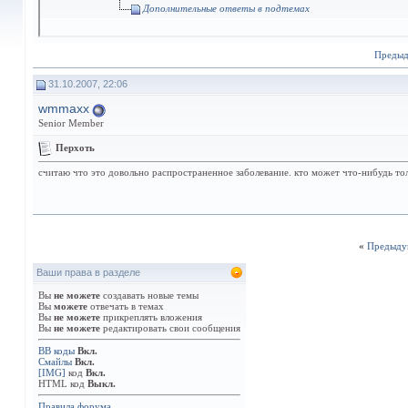
Дополнительные ответы в подтемах
Преды
31.10.2007, 22:06
wmmaxx
Senior Member
Перхоть
считаю что это довольно распространенное заболевание. кто может что-нибудь тол
«
Предыду
Ваши права в разделе
Вы
не можете
создавать новые темы
Вы
можете
отвечать в темах
Вы
не можете
прикреплять вложения
Вы
не можете
редактировать свои сообщения
BB коды
Вкл.
Смайлы
Вкл.
[IMG]
код
Вкл.
HTML код
Выкл.
Правила форума