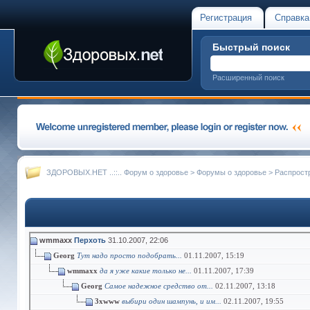
Регистрация
Справка
Быстрый поиск
Расширенный поиск
ЗДОРОВЫХ.НЕТ ..::.. Форум о здоровье
>
Форумы о здоровье
>
Распрост
wmmaxx
Перхоть
31.10.2007,
22:06
Georg
Тут надо просто подобрать...
01.11.2007,
15:19
wmmaxx
да я уже какие только не...
01.11.2007,
17:39
Georg
Самое надежное средство от...
02.11.2007,
13:18
3xwww
выбири один шампунь, и им...
02.11.2007,
19:55