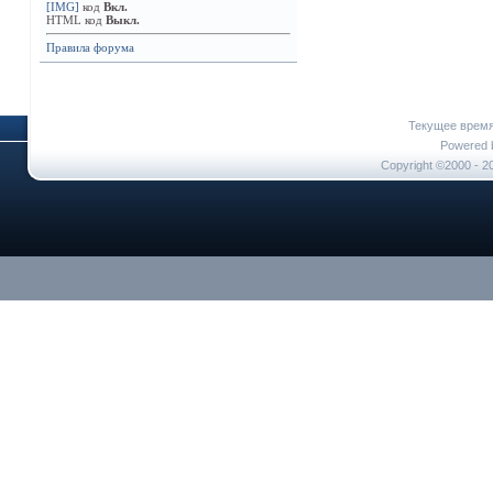
[IMG]
код
Вкл.
HTML код
Выкл.
Правила форума
Текущее врем
Powered b
Copyright ©2000 - 20