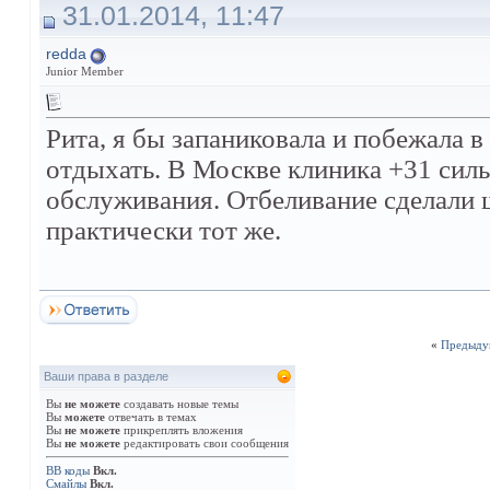
31.01.2014, 11:47
redda
Junior Member
Рита, я бы запаниковала и побежала в
отдыхать. В Москве клиника +31 силь
обслуживания. Отбеливание сделали ш
практически тот же.
«
Предыду
Ваши права в разделе
Вы
не можете
создавать новые темы
Вы
можете
отвечать в темах
Вы
не можете
прикреплять вложения
Вы
не можете
редактировать свои сообщения
BB коды
Вкл.
Смайлы
Вкл.