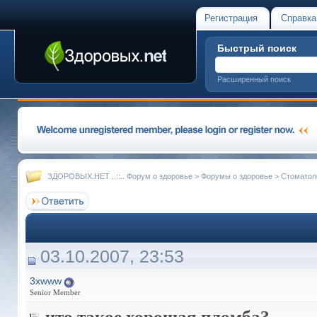
Регистрация
Справка
Быстрый поиск
Расширенный поиск
ЗДОРОВЫХ.НЕТ ..::.. Форум о здоровье
>
Форумы о здоровье
>
Стоматол
03.10.2007, 23:53
3xwww
Senior Member
что такое хорошая пломба?