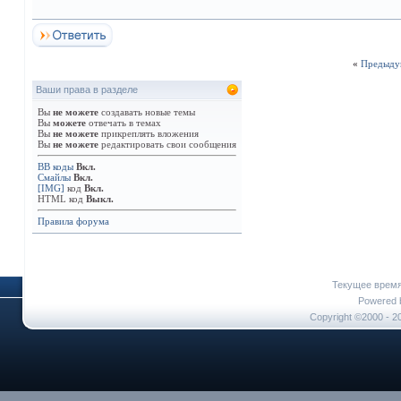
«
Предыду
Ваши права в разделе
Вы
не можете
создавать новые темы
Вы
можете
отвечать в темах
Вы
не можете
прикреплять вложения
Вы
не можете
редактировать свои сообщения
BB коды
Вкл.
Смайлы
Вкл.
[IMG]
код
Вкл.
HTML код
Выкл.
Правила форума
Текущее врем
Powered b
Copyright ©2000 - 20