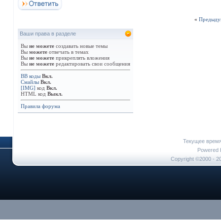
«
Предыду
Ваши права в разделе
Вы
не можете
создавать новые темы
Вы
можете
отвечать в темах
Вы
не можете
прикреплять вложения
Вы
не можете
редактировать свои сообщения
BB коды
Вкл.
Смайлы
Вкл.
[IMG]
код
Вкл.
HTML код
Выкл.
Правила форума
Текущее врем
Powered b
Copyright ©2000 - 20